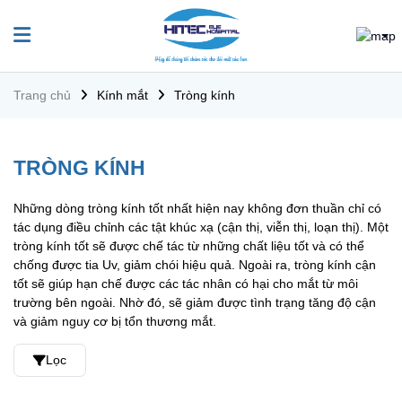
Thương hiệu
Essilor
Trang chủ
Kính mắt
Tròng kính
Excelite
TOG
TRÒNG KÍNH
Roden Stock
Những dòng tròng kính tốt nhất hiện nay không đơn thuần chỉ có
Tròng ZEISS
tác dụng điều chỉnh các tật khúc xạ (cận thị, viễn thị, loạn thị). Một
tròng kính tốt sẽ được chế tác từ những chất liệu tốt và có thể
Tính năng
chống được tia Uv, giảm chói hiệu quả. Ngoài ra, tròng kính cận
tốt sẽ giúp hạn chế được các tác nhân có hại cho mắt từ môi
Đổi màu
trường bên ngoài. Nhờ đó, sẽ giảm được tình trạng tăng độ cận
và giảm nguy cơ bị tổn thương mắt.
Chống chói
Lọc
Chống ánh sáng xanh
Chống tia UV