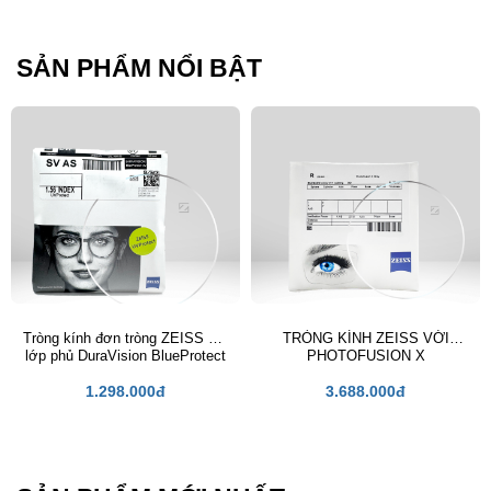
Chống bể
SẢN PHẨM NỔI BẬT
Hạn chế trầy xước
Chiết suất
1.53
1.55
1.56
1.60
1.67
Tròng kính đơn tròng ZEISS với
TRÒNG KÍNH ZEISS VỚI
lớp phủ DuraVision BlueProtect
PHOTOFUSION X
1.74
1.298.000đ
3.688.000đ
Chất liệu
Polycarbonate