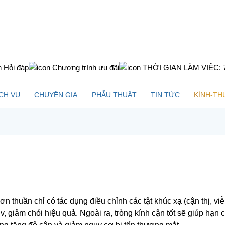
Hỏi đáp
Chương trình ưu đãi
THỜI GIAN LÀM VIỆC: 7h3
CH VỤ
CHUYÊN GIA
PHẪU THUẬT
TIN TỨC
KÍNH-TH
 thuần chỉ có tác dụng điều chỉnh các tật khúc xạ (cận thị, viễn 
Uv, giảm chói hiệu quả. Ngoài ra, tròng kính cận tốt sẽ giúp hạn