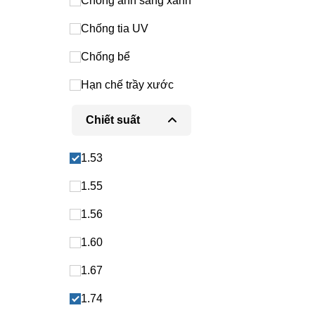
Chống ánh sáng xanh
Chống tia UV
Chống bể
Hạn chế trầy xước
Chiết suất
1.53
1.55
1.56
1.60
1.67
1.74