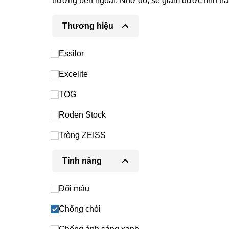
trường bên ngoài. Nhờ đó, sẽ giảm được tình tr
Thương hiệu
Essilor
Excelite
TOG
Roden Stock
Tròng ZEISS
Tính năng
Đổi màu
Chống chói