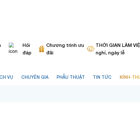
h
Hỏi
Chương trình ưu
THỜI GIAN LÀM VIỆC
đáp
đãi
nghỉ, ngày lễ
ỊCH VỤ
CHUYÊN GIA
PHẪU THUẬT
TIN TỨC
KÍNH-TH