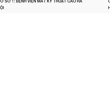
Ơ SỞ 1: BỆNH VIỆN MẮT KỸ THUẬT CAO HÀ
ỘI
Số 51-53-55 Trần Nhân Tông, P. Hai Bà Trưng, Hà
Nội
Xem bản đồ
Ơ SỞ 3: TRUNG TÂM MẮT KỸ THUẬT CAO
ÀI GÒN
Số 28 Đống Đa, P. Tân Sơn Hòa, TP.HCM
Xem bản đồ