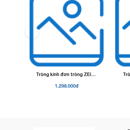
 SẴN
Tròng kính đơn tròng ZEISS
Tro
với lớp phủ DuraVision
M
1.298.000đ
BlueProtect
Xan
1.6