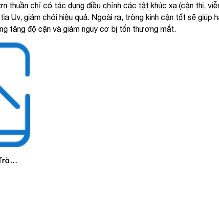
 thuần chỉ có tác dụng điều chỉnh các tật khúc xạ (cận thị, viễn 
tia Uv, giảm chói hiệu quả. Ngoài ra, tròng kính cận tốt sẽ giú
ạng tăng độ cận và giảm nguy cơ bị tổn thương mắt.
 Tròng
g Ánh
molit
otect