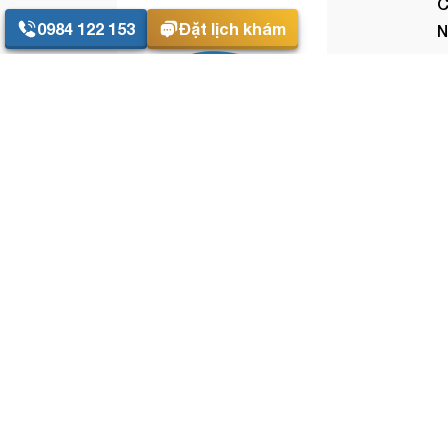
C
0984 122 153
Đặt lịch khám
N
C
S
HITEC Hà
HITEC Sài
Nội
Gòn
0984 122 153
0345 118 228
media@benhvienmat.vn
Email: