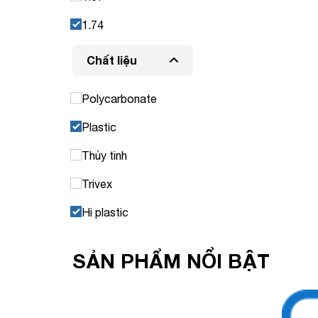
1.74
Chất liệu
Polycarbonate
Plastic
Thủy tinh
Trivex
Hi plastic
SẢN PHẨM NỔI BẬT