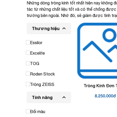
Những dòng tròng kính tốt nhất hiện nay không đơn
tác từ những chất liệu tốt và có thể chống được 
trường bên ngoài. Nhờ đó, sẽ giảm được tình tr
Thương hiệu
Essilor
Excelite
TOG
Roden Stock
Tròng ZEISS
Tròng Kính Đơn
Siêu Mỏng Chốn
8.250.000đ
Sáng Xanh
Tính năng
Rodenstock Cos
1.74 Solitaire Pr
Đổi màu
Plus 2