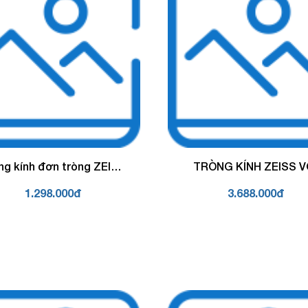
ng kính đơn tròng ZEISS
TRÒNG KÍNH ZEISS VỚI
ới lớp phủ DuraVision
PHOTOFUSION X
1.298.000đ
3.688.000đ
BlueProtect