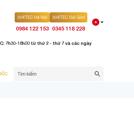
HITEC Hà Nội
HITEC Sài Gòn
0984 122 153
0345 118 228
: 7h30-18h00 từ thứ 2 - thứ 7 và các ngày
UỐC