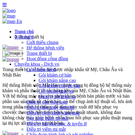
En
Trang chủ
Trang chủ
Giới thiệu
Trang thiết bị
Giới thiệu chung
Hệ thống bệnh viện
Trang thiết bị
Hoạt động cộng đồng
Chuyên khoa - Dịch vụ
Trang thiết bị y tế hiện đại được nhập khẩu từ Mỹ, Châu Âu và
Gói khám bệnh
Nhật Bản
Gói khám cơ bản
Gói khám nâng cao
Hệ thống Bệnh viện Mắt Hitec được trang bị đồng bộ hệ thống máy
Gói khám chuyên sâu
khám và phẫu thuật từ các hãng lớn của Mỹ, Châu Âu và Nhật Bản.
Gói khám khúc xạ
Với hệ thống máy này cho phép khám bệnh bán phần trước và bán
Quản lý tật khúc xạ
phần sau của mắt rất chính xác, có thể chụp ảnh kỹ thuật số, lưu ảnh
Điều trị cận viễn loạn
trong phần mềm hệ thống, dễ dàng truy xuất dữ liệu phục vụ
Điều trị đục thủy tinh thể
choviệc theo dõi diễn biến bệnh, phẫu thuật nhanh, không đau
Điều trị dịch kính võng mạc
không chảy máu giúp bệnh nhân mau hồi phục sau phẫu thuật mang
Tạo hình thẩm mĩ mắt
lại thị lực tối ưu cho người bệnh.
Điều trị kết giác mạc & tuyến lệ
Điều trị viêm mi mắt
Chẩn đoán hình ảnh và xét nghiệm