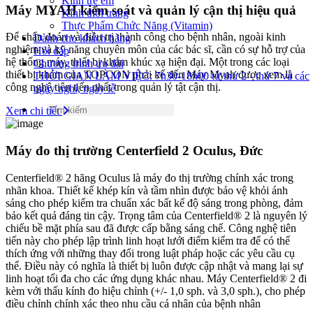
Kính trẻ em
Máy MYAH kiểm soát và quản lý cận thị hiệu quả
Kính thời trang
Thực Phẩm Chức Năng (Vitamin)
Để chẩn đoán và điều trị thành công cho bệnh nhân, ngoài kinh
Dành cho khách hàng
nghiệm và kỹ năng chuyên môn của các bác sĩ, cần có sự hỗ trợ của
Hỏi đáp
hệ thống máy, thiết bị khám khúc xạ hiện đại. Một trong các loại
Chương trình ưu đãi
thiết bị khám của TOPCON phải kể đến Máy Myah được xem là
THỜI GIAN LÀM VIỆC: 7h30-18h00 từ thứ 2 - thứ 7 và các
công nghệ tiên tiến nhất trong quản lý tật cận thị.
ngày nghỉ, ngày lễ
Xem chi tiết
Máy đo thị trường Centerfield 2 Oculus, Đức
Centerfield® 2 hãng Oculus là máy đo thị trường chính xác trong
nhãn khoa. Thiết kế khép kín và tầm nhìn được bảo vệ khỏi ánh
sáng cho phép kiểm tra chuẩn xác bất kể độ sáng trong phòng, đảm
bảo kết quả đáng tin cậy. Trọng tâm của Centerfield® 2 là nguyên lý
chiếu bề mặt phía sau đã được cấp bằng sáng chế. Công nghệ tiên
tiến này cho phép lập trình linh hoạt lưới điểm kiểm tra để có thể
thích ứng với những thay đổi trong luật pháp hoặc các yêu cầu cụ
thể. Điều này có nghĩa là thiết bị luôn được cập nhật và mang lại sự
linh hoạt tối đa cho các ứng dụng khác nhau. Máy Centerfield® 2 đi
kèm với thấu kính đo hiệu chỉnh (+/- 1,0 sph. và 3,0 sph.), cho phép
điều chỉnh chính xác theo nhu cầu cá nhân của bệnh nhân