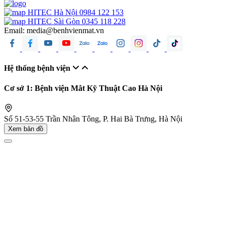
HITEC Hà Nội
0984 122 153
HITEC Sài Gòn
0345 118 228
Email:
media@benhvienmat.vn
Hệ thống bệnh viện
Cơ sở 1: Bệnh viện Mắt Kỹ Thuật Cao Hà Nội
Số 51-53-55 Trần Nhân Tông, P. Hai Bà Trưng, Hà Nội
Xem bản đồ