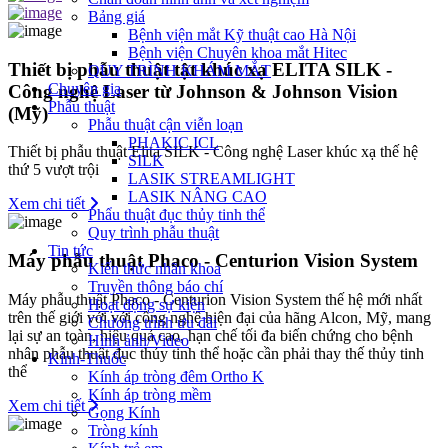
Bảng giá
Bệnh viện mắt Kỹ thuật cao Hà Nội
Bệnh viện Chuyên khoa mắt Hitec
Thiết bị phẫu thuật tật khúc xạ ELITA SILK -
QUY TRÌNH KHÁM MẮT
Chuyên gia
Công nghệ Laser từ Johnson & Johnson Vision
Phẫu thuật
(Mỹ)
Phẫu thuật cận viễn loạn
PHAKIC ICL
Thiết bị phẫu thuật Elita SILK - Công nghệ Laser khúc xạ thế hệ
SILK
thứ 5 vượt trội
LASIK STREAMLIGHT
LASIK NÂNG CAO
Xem chi tiết
Phẩu thuật đục thủy tinh thể
Quy trình phẫu thuật
Tin tức
Máy phẫu thuật Phaco - Centurion Vision System
Kiến thức nhãn khoa
Truyền thông báo chí
Máy phẫu thuật Phaco - Centurion Vision System thế hệ mới nhất
Hoạt động sự kiện
trên thế giới với với công nghệ hiện đại của hãng Alcon, Mỹ, mang
Chương trình ưu đãi
lại sự an toàn, hiệu quả cao, hạn chế tối đa biến chứng cho bệnh
Hình ảnh/Video
nhân phẫu thuật đục thủy tinh thể hoặc cần phải thay thế thủy tinh
Kính-Thuốc
thể
Kính áp tròng đêm Ortho K
Kính áp tròng mềm
Xem chi tiết
Gọng Kính
Tròng kính