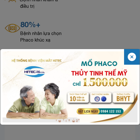
điều trị
80%+
Bệnh nhân lựa chọn
Phaco khúc xạ
CHUYÊN GIA - BÁC SĨ ĐẦU NGÀNH