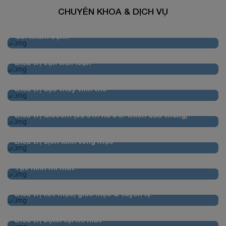
CHUYÊN KHOA & DỊCH VỤ
Gói khám bệnh
Điều trị cận viễn loạn
Điều trị đục thủy tinh thể
Điều trị Glôcôm (cườm nước/ thiên đầu thống)
Điều trị dịch kính võng mạc
Tạo hình mí mắt
Điều trị kết mạc, giác mạc & tuyến lệ
Điều trị bệnh tại mi mắt