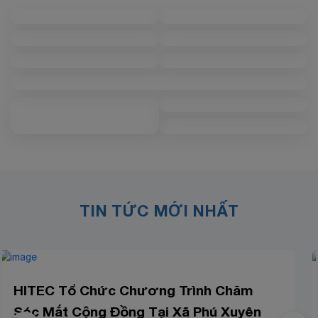
TIN TỨC MỚI NHẤT
HITEC Khám Mắt Miễn Phí Cho Gia Đình
Chính Sách, Người Có Công Tại Phường