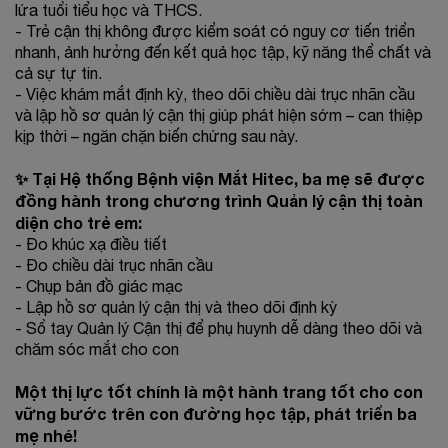
lứa tuổi tiểu học và THCS.
- Trẻ cận thị không được kiểm soát có nguy cơ tiến triển
nhanh, ảnh hưởng đến kết quả học tập, kỹ năng thể chất và
cả sự tự tin.
- Việc khám mắt định kỳ, theo dõi chiều dài trục nhãn cầu
và lập hồ sơ quản lý cận thị giúp phát hiện sớm – can thiệp
kịp thời – ngăn chặn biến chứng sau này.
✨ Tại Hệ thống Bệnh viện Mắt Hitec, ba mẹ sẽ được
đồng hành trong chương trình Quản lý cận thị toàn
diện cho trẻ em:
- Đo khúc xạ điều tiết
- Đo chiều dài trục nhãn cầu
- Chụp bản đồ giác mạc
- Lập hồ sơ quản lý cận thị và theo dõi định kỳ
- Sổ tay Quản lý Cận thị để phụ huynh dễ dàng theo dõi và
chăm sóc mắt cho con
Một thị lực tốt chính là một hành trang tốt cho con
vững bước trên con đường học tập, phát triển ba
mẹ nhé!