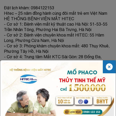
Đặt lịch khám: 0984122153
Hitec – 25 năm đồng hành cùng đôi mắt trẻ em Việt Nam
HỆ THỐNG BỆNH VIỆN MẮT HITEC
- Cơ sở 1: Bệnh viện mắt kỹ thuật cao Hà Nội: 51-53-55
Trần Nhân Tông, Phường Hai Bà Trưng, Hà Nội
- Cơ sở 2: Bệnh viện chuyên khoa mắt HITEC: 55 Hàm
Long, Phường Cửa Nam, Hà Nội
- Cơ sở 3: Phòng khám chuyên khoa mắt: 480 Thụy Khuê,
Phường Tây Hồ, Hà Nội
- Cơ sở 4: Trung tâm Mắt KTC Sài Gòn: 28 Đống Đa,
Phường Tân Sơn Hòa, TP.HCM (Phường 2, Tân Bình cũ)
#hethongbenhvienmathitec #hitecsaigon #quanlycanthi
#kiemsoatcanthi #myopia #canthi #canthinang
Chia sẻ
Về trang trước