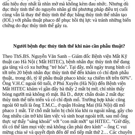
dấu hiệu duy nhất là nhìn mờ mà không kèm đau nhức.
Nhưng dù
đục thủy tinh thể do nguyên nhân gì thì phương pháp điều trị cuối
cùng vẫn là thay thế thủy tinh thể đục bằng thủy tinh thể nhân tạo
(IOL) với phẫu thuật phaco để phục hồi thị lực và tránh những biến
chứng do đục thủy tinh thể gây ra.
Người bệnh đục thủy tinh thể khi nào cần phẫu thuật?
Theo ThS.BS. Nguyễn Văn Sanh – Giám đốc Bệnh viện Mắt Kỹ
thuật cao Hà Nội ( Mắt HITEC), bệnh nhân đục thủy tinh thể đang
gia tăng và có xu hướng "trẻ hóa". Tại đây, mỗi ngày trung bình có
tới trên 20 bệnh nhân đục thủy tinh thể đến khám có chỉ định phẫu
thuật,. trong đó, tỷ lệ phẫu thuật phaco khúc xạ chiếm tới trên 60%".
Ông V.H.C ngoài 60 tuổi, ở Phú Xuyên (Hà Nội) đến Bệnh viện
Mắt HITEC khám vì gần đây bà thấy 2 mắt bị mờ, chỉ nhìn thấy
bóng người mà không rõ mặt. Bà D., được chẩn đoán 2 mắt đục
thủy tinh thể tiến triển và có chỉ định mổ.
Trường hợp khác cũng
ngoài 60 tuổi là ông T.M.C., ở quận Hoàng Mai (Hà Nội) đã mổ
phaco 1 mắt. Từ chỗ mắt luôn bị chói lóa khi ra ngoài nắng, gây cho
ông nhiều cản trở khi làm việc và sinh hoạt ngoài trời, sau mổ ông
thực sự thấy "sảng khoái" với "con mắt mới" tại HITEC. "Giờ đây,
tôi có thể làm mọi việc mà không cần phải đeo kính" – ông C vui
mừng chia sẻ và quyết định đến để mổ tiếp mắt thứ 2…
Các chuyên