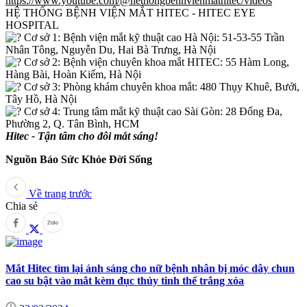
https://www.youtube.com/@hethongbenhvienmathitec/videos
HỆ THỐNG BỆNH VIỆN MẮT HITEC - HITEC EYE
HOSPITAL
Cơ sở 1: Bệnh viện mắt kỹ thuật cao Hà Nội: 51-53-55 Trần
Nhân Tông, Nguyễn Du, Hai Bà Trưng, Hà Nội
Cơ sở 2: Bệnh viện chuyên khoa mắt HITEC: 55 Hàm Long,
Hàng Bài, Hoàn Kiếm, Hà Nội
Cơ sở 3: Phòng khám chuyên khoa mắt: 480 Thụy Khuê, Bưởi,
Tây Hồ, Hà Nội
Cơ sở 4: Trung tâm mắt kỹ thuật cao Sài Gòn: 28 Đống Đa,
Phường 2, Q. Tân Bình, HCM
Hitec - Tận tâm cho đôi mắt sáng!
Nguồn Báo Sức Khỏe Đời Sống
Về trang trước
Chia sẻ
Mắt Hitec tìm lại ánh sáng cho nữ bệnh nhân bị móc dây chun
cao su bật vào mắt kèm đục thủy tinh thể trắng xóa