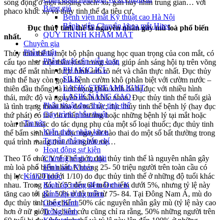
sống động ở mọi khoảng cách: xa, gần hay nhìn trung gian… với
Bảng giá
phaco khúc xạ và thủy tinh thể đa tiêu cự.
Bệnh viện mắt Kỹ thuật cao Hà Nội
Bệnh viện Chuyên khoa mắt Hitec
Đục thủy tinh thể là nguyên nhân gây mù loà phổ biến
QUY TRÌNH KHÁM MẮT
nhất.
Chuyên gia
Phẫu thuật
Thủy tinh thể là một bộ phận quang học quan trọng của con mắt, có
Phẫu thuật cận viễn loạn
cấu tạo như một thấu kính trong suốt, giúp ánh sáng hội tụ trên võng
PHAKIC ICL
mạc để mắt nhìn được hình ảnh rõ nét và chân thực nhất. Đục thủy
SILK
tinh thể hay còn gọi là bệnh cườm khô (phân biệt với cườm nước –
LASIK STREAMLIGHT
thiên đầu thống) là tình trạng thấu kính đó bị đục với nhiều hình
LASIK NÂNG CAO
thái, mức độ và nguyên nhân khác nhau.
Đục thủy tinh thể tuổi già
Phẩu thuật đục thủy tinh thể
là tình trạng thoái hóa do tuổi tác; đục thủy tinh thể bệnh lý (hay đục
Quy trình phẫu thuật
thứ phát) có thể do chấn thương hoặc những bệnh lý tại mắt hoặc
Tin tức
toàn thân hoặc do tác dụng phụ của một số loại thuốc; đục thủy tinh
Kiến thức nhãn khoa
thể bẩm sinh là loại đục ngay từ bào thai do một số bất thường trong
Truyền thông báo chí
quá trình mang thai của người mẹ…
Hoạt động sự kiện
Theo Tổ chức Y tế Thế giới, đục thủy tinh thể là nguyên nhân gây
Chương trình ưu đãi
mù loà phổ biến nhất. Khoảng 25- 50 triệu người trên toàn cầu có
Hình ảnh/Video
thị lực < 1/20 (dưới 1/10) do đục thủy tinh thể ở những độ tuổi khác
Kính-Thuốc
nhau. Trong đó, từ 55 đến 64 tuổi chiếm dưới 5%, nhưng tỷ lệ này
Kính áp tròng đêm Ortho K
tăng cao tới gần 50% ở độ tuổi từ 75- 84.
Tại Đông Nam Á, mù do
Kính áp tròng mềm
đục thủy tinh thể chiếm 50% các nguyên nhân gây mù (tỷ lệ này cao
Gọng Kính
hơn ở nữ giới). Nghiên cứu cũng chỉ ra rằng, 50% những người trên
Tròng kính