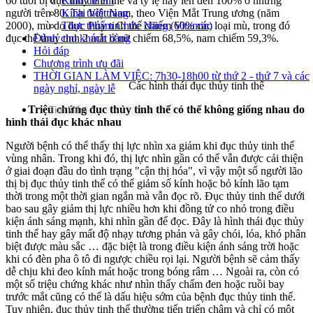
60 tuổi bị đục thủy tinh thể và tỷ lệ này lên đến 100% ở những
Kính trẻ em
người trên 80.
Tại Việt Nam, theo Viện Mắt Trung ương (năm
Kính thời trang
2000), mù do đục thủy tinh thể chiếm 60% các loại mù, trong đó
Thực Phẩm Chức Năng (Vitamin)
đục thể thuỷ tinh 2 mắt ở nữ chiếm 68,5%, nam chiếm 59,3%.
Dành cho khách hàng
Hỏi đáp
Chương trình ưu đãi
THỜI GIAN LÀM VIỆC: 7h30-18h00 từ thứ 2 - thứ 7 và các
Các hình thái đục thủy tinh thể
ngày nghỉ, ngày lễ
Triệu chứng đục thủy tinh thể có thể không giống nhau do
hình thái đục khác nhau
Người bệnh có thể thấy thị lực nhìn xa giảm khi đục thủy tinh thể
vùng nhân. Trong khi đó, thị lực nhìn gần có thể vẫn được cải thiện
ở giai đoạn đầu do tình trạng "cận thị hóa", vì vậy một số người lão
thị bị đục thủy tinh thể có thể giảm số kính hoặc bỏ kính lão tạm
thời trong một thời gian ngắn mà vẫn đọc rõ.
Đục thủy tinh thể dưới
bao sau gây giảm thị lực nhiều hơn khi đồng tử co nhỏ trong điều
kiện ánh sáng mạnh, khi nhìn gần để đọc. Đây là hình thái đục thủy
tinh thể hay gây mất độ nhạy tương phản và gây chói, lóa, khó phân
biệt được màu sắc … đặc biệt là trong điều kiện ánh sáng trời hoặc
khi có đèn pha ô tô đi ngược chiều rọi lại. Người bệnh sẽ cảm thấy
dễ chịu khi đeo kính mát hoặc trong bóng râm …
Ngoài ra, còn có
một số triệu chứng khác như nhìn thấy chấm đen hoặc ruồi bay
trước mắt cũng có thể là dấu hiệu sớm của bệnh đục thủy tinh thể.
Tuy nhiên, đục thủy tinh thể thường tiến triển chậm và chỉ có một