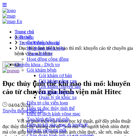
En
Trang chủ
Trang chủ
Giới thiệu
Tin tức
Truyền thông báo chí
Giới thiệu chung
Đục thủy tinh thể khi nào thì mổ: khuyến cáo từ chuyên gia
Hệ thống bệnh viện
bệnh viện mắt Hitec
Trang thiết bị
Hoạt động cộng đồng
Chuyên khoa - Dịch vụ
Gói khám bệnh
Gói khám cơ bản
Gói khám nâng cao
Đục thủy tinh thể khi nào thì mổ: khuyến
Gói khám chuyên sâu
cáo từ chuyên gia bệnh viện mắt Hitec
Gói khám khúc xạ
Quản lý tật khúc xạ
Điều trị cận viễn loạn
04/04/2024
Điều trị đục thủy tinh thể
Truyền thông báo chí
Điều trị dịch kính võng mạc
Tạo hình thẩm mĩ mắt
Với sự phát triển của khoa học kỹ thuật, giờ đây phẫu thuật
Điều trị kết giác mạc & tuyến lệ
đục thủy tinh thể không chỉ để "xóa mù" để người bệnh nhìn được
Điều trị viêm mi mắt
mà còn giúp họ nhìn rõ, nhìn hình ảnh chân thực, sắc nét, mầu sắc
Chẩn đoán hình ảnh và xét nghiệm