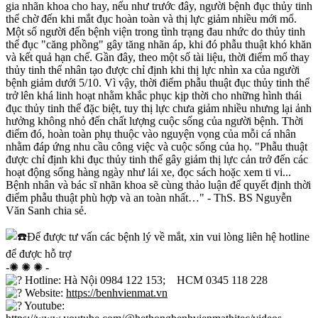
gia nhãn khoa cho hay, nếu như trước đây, người bệnh đục thủy tinh
thể chờ đến khi mắt đục hoàn toàn và thị lực giảm nhiều mới mổ.
Một số người đến bệnh viện trong tình trạng đau nhức do thủy tinh
thể đục "căng phồng" gây tăng nhãn áp, khi đó phẫu thuật khó khăn
và kết quả hạn chế.
Gần đây, theo một số tài liệu, thời điểm mổ thay
thủy tinh thể nhân tạo được chỉ định khi thị lực nhìn xa của người
bệnh giảm dưới 5/10. Vì vậy, thời điểm phẫu thuật đục thủy tinh thể
trở lên khá linh hoạt nhằm khắc phục kịp thời cho những hình thái
đục thủy tinh thể đặc biệt, tuy thị lực chưa giảm nhiều nhưng lại ảnh
hưởng không nhỏ đến chất lượng cuộc sống của người bệnh. Thời
điểm đó, hoàn toàn phụ thuộc vào nguyện vọng của mỗi cá nhân
nhằm đáp ứng nhu cầu công việc và cuộc sống của họ.
"Phẫu thuật
được chỉ định khi đục thủy tinh thể gây giảm thị lực cản trở đến các
hoạt động sống hàng ngày như lái xe, đọc sách hoặc xem ti vi...
Bệnh nhân và bác sĩ nhãn khoa sẽ cùng thảo luận để quyết định thời
điểm phẫu thuật phù hợp và an toàn nhất…" - ThS. BS Nguyễn
Văn Sanh chia sẻ.
Để được tư vấn các bệnh lý về mắt, xin vui lòng liên hệ hotline
để được hỗ trợ
-✺ ✺ ✺ -
Hotline: Hà Nội 0984 122 153; HCM 0345 118 228
Website:
https://benhvienmat.vn
Youtube: