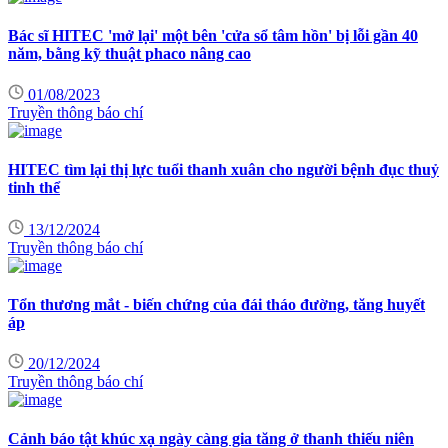
Bác sĩ HITEC 'mở lại' một bên 'cửa sổ tâm hồn' bị lỗi gần 40
năm, bằng kỹ thuật phaco nâng cao
01/08/2023
Truyền thông báo chí
HITEC tìm lại thị lực tuổi thanh xuân cho người bệnh đục thuỷ
tinh thể
13/12/2024
Truyền thông báo chí
Tổn thương mắt - biến chứng của đái tháo đường, tăng huyết
áp
20/12/2024
Truyền thông báo chí
Cảnh báo tật khúc xạ ngày càng gia tăng ở thanh thiếu niên