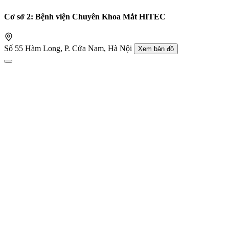
Cơ sở 2: Bệnh viện Chuyên Khoa Mắt HITEC
Số 55 Hàm Long, P. Cửa Nam, Hà Nội
Xem bản đồ