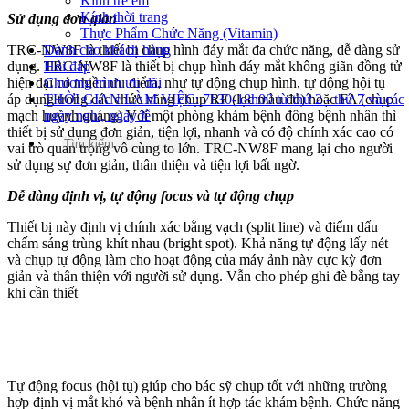
Kính trẻ em
Kính thời trang
Sử dụng đơn giản
Thực Phẩm Chức Năng (Vitamin)
TRC-NW8F là thiết bị chụp hình đáy mắt đa chức năng, dễ dàng sử
Dành cho khách hàng
dụng. TRC-NW8F là thiết bị chụp hình đáy mắt không giãn đồng tử
Hỏi đáp
hiện đại có nhiều ưu điểm, như tự động chụp hình, tự động hội tụ
Chương trình ưu đãi
áp dụng trong các chức năng chụp RF (lọc màu đỏ) hoặc FA (chụp
THỜI GIAN LÀM VIỆC: 7h30-18h00 từ thứ 2 - thứ 7 và các
mạch huỳnh quang) Với một phòng khám bệnh đông bệnh nhân thì
ngày nghỉ, ngày lễ
thiết bị sử dụng đơn giản, tiện lợi, nhanh và có độ chính xác cao có
vai trò quan trọng vô cùng to lớn. TRC-NW8F mang lại cho người
sử dụng sự đơn giản, thân thiện và tiện lợi bất ngờ.
Dễ dàng định vị, tự động focus và tự động chụp
Thiết bị này định vị chính xác bằng vạch (split line) và điểm dấu
chấm sáng trùng khít nhau (bright spot). Khả năng tự động lấy nét
và chụp tự động làm cho hoạt động của máy ảnh này cực kỳ đơn
giản và thân thiện với người sử dụng. Vẫn cho phép ghi đè bằng tay
khi cần thiết
Tự động focus (hội tụ) giúp cho bác sỹ chụp tốt với những trường
hợp định vị mắt khó và bệnh nhân ít hợp tác khám bệnh. Chức năng