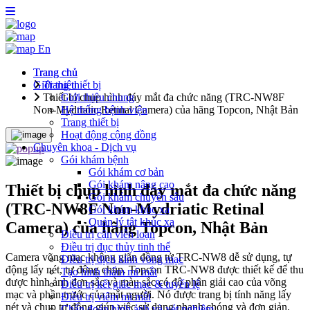
En
Trang chủ
Trang chủ
Giới thiệu
Trang thiết bị
Thiết bị chụp hình đáy mắt đa chức năng (TRC-NW8F
Giới thiệu chung
Non-Mydriatic Retinal Camera) của hãng Topcon, Nhật Bản
Hệ thống bệnh viện
Trang thiết bị
Hoạt động cộng đồng
Chuyên khoa - Dịch vụ
Gói khám bệnh
Gói khám cơ bản
Gói khám nâng cao
Thiết bị chụp hình đáy mắt đa chức năng
Gói khám chuyên sâu
(TRC-NW8F Non-Mydriatic Retinal
Gói khám khúc xạ
Quản lý tật khúc xạ
Camera) của hãng Topcon, Nhật Bản
Điều trị cận viễn loạn
Điều trị đục thủy tinh thể
Camera võng mạc không giãn đồng tử TRC-NW8 dễ sử dụng, tự
Điều trị dịch kính võng mạc
động lấy nét, tự động chụp. Topcon TRC-NW8 được thiết kế để thu
Tạo hình thẩm mĩ mắt
được hình ảnh đơn sắc và màu sắc có độ phân giải cao của võng
Điều trị kết giác mạc & tuyến lệ
mạc và phần trước của mắt người. Nó được trang bị tính năng lấy
Điều trị viêm mi mắt
nét và chụp tự động giúp việc sử dụng nhanh chóng và đơn giản.
Chẩn đoán hình ảnh và xét nghiệm