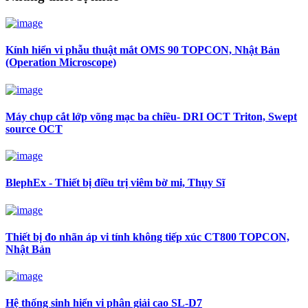
Kính hiển vi phẫu thuật mắt OMS 90 TOPCON, Nhật Bản
(Operation Microscope)
Máy chụp cắt lớp võng mạc ba chiều- DRI OCT Triton, Swept
source OCT
BlephEx - Thiết bị điều trị viêm bờ mi, Thụy Sĩ
Thiết bị đo nhãn áp vi tính không tiếp xúc CT800 TOPCON,
Nhật Bản
Hệ thống sinh hiển vi phân giải cao SL-D7