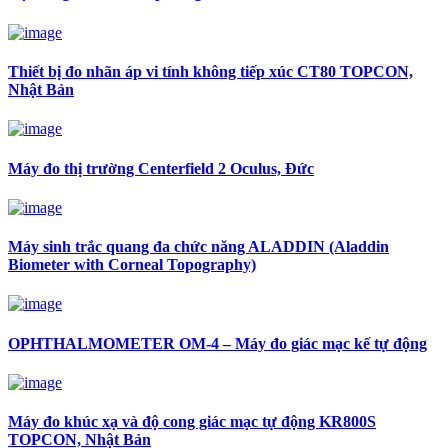
Thiết bị đo nhãn áp vi tính không tiếp xúc CT80 TOPCON,
Nhật Bản
Máy đo thị trường Centerfield 2 Oculus, Đức
Máy sinh trắc quang đa chức năng ALADDIN (Aladdin
Biometer with Corneal Topography)
OPHTHALMOMETER OM-4 – Máy đo giác mạc kế tự động
Máy đo khúc xạ và độ cong giác mạc tự động KR800S
TOPCON, Nhật Bản