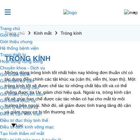
Thương hiệu
Trang chủ
Essilor
Trang chủ
Kính mắt
Tròng kính
Giới thiệu
Excelite
Giới thiệu chung
Hệ thống bệnh viện
TOG
Trang thiết bị
TRÒNG KÍNH
Hoạt động cộng đồng
Roden Stock
Chuyên khoa - Dịch vụ
Những dòng tròng kính tốt nhất hiện nay không đơn thuần chỉ có
Tròng ZEISS
Gói khám bệnh
tác dụng điều chỉnh các tật khúc xạ (cận thị, viễn thị, loạn thị). Một
Gói khám cơ bản
tròng kính tốt sẽ được chế tác từ những chất liệu tốt và có thể
Gói khám nâng cao
Tính năng
chống được tia Uv, giảm chói hiệu quả. Ngoài ra, tròng kính cận
Gói khám chuyên sâu
tốt sẽ giúp hạn chế được các tác nhân có hại cho mắt từ môi
Gói khám khúc xạ
Đổi màu
trường bên ngoài. Nhờ đó, sẽ giảm được tình trạng tăng độ cận
Quản lý tật khúc xạ
và giảm nguy cơ bị tổn thương mắt.
Điều trị cận viễn loạn
Chống chói
Điều trị đục thủy tinh thể
Lọc
Chống ánh sáng xanh
Điều trị dịch kính võng mạc
Tạo hình thẩm mĩ mắt
Chống tia UV