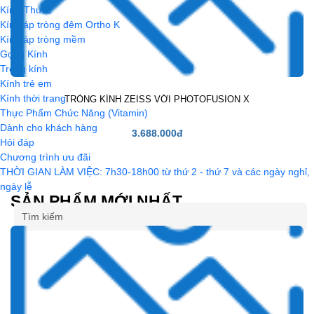
Kính-Thuốc
Plastic
Kính áp tròng đêm Ortho K
Kính áp tròng mềm
Thủy tinh
Gọng Kính
Trivex
Tròng kính
Kính trẻ em
Hi plastic
Kính thời trang
TRÒNG KÍNH ZEISS VỚI PHOTOFUSION X
Thực Phẩm Chức Năng (Vitamin)
Dành cho khách hàng
3.688.000đ
Hỏi đáp
Chương trình ưu đãi
THỜI GIAN LÀM VIỆC: 7h30-18h00 từ thứ 2 - thứ 7 và các ngày nghỉ,
ngày lễ
SẢN PHẨM MỚI NHẤT