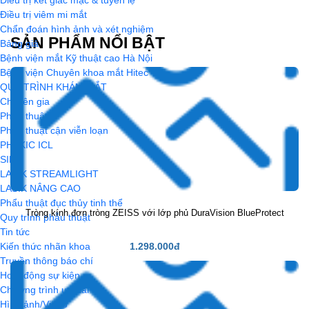
Điều trị kết giác mạc & tuyến lệ
Điều trị viêm mi mắt
Chống bể
Chẩn đoán hình ảnh và xét nghiệm
SẢN PHẨM NỔI BẬT
Hạn chế trầy xước
Bảng giá
Bệnh viện mắt Kỹ thuật cao Hà Nội
Bệnh viện Chuyên khoa mắt Hitec
Chiết suất
QUY TRÌNH KHÁM MẮT
Chuyên gia
1.53
Phẫu thuật
Phẫu thuật cận viễn loạn
1.55
PHAKIC ICL
1.56
SILK
LASIK STREAMLIGHT
1.60
LASIK NÂNG CAO
Phẩu thuật đục thủy tinh thể
1.67
Tròng kính đơn tròng ZEISS với lớp phủ DuraVision BlueProtect
Quy trình phẫu thuật
1.74
Tin tức
Kiến thức nhãn khoa
1.298.000đ
Truyền thông báo chí
Chất liệu
Hoạt động sự kiện
Chương trình ưu đãi
Polycarbonate
Hình ảnh/Video