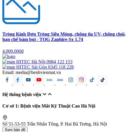
Tròng Kính Đơn Tròng Siêu Mỏng, chống tia UV, chống chói,
hạn chế bám bụi - TOG Zaphire-Sx 1.74
4.000.000đ
HITEC Hà Nội
0984 122 153
HITEC Sài Gòn
0345 118 228
Email:
media@benhvienmat.vn
Hệ thống bệnh viện
Cơ sở 1: Bệnh viện Mắt Kỹ Thuật Cao Hà Nội
Số 51-53-55 Trần Nhân Tông, P. Hai Bà Trưng, Hà Nội
Xem bản đồ