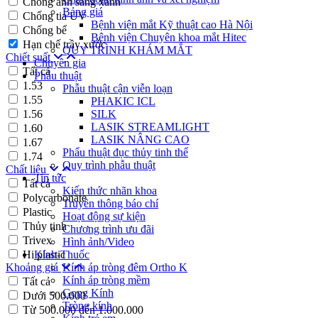
Chống ánh sáng xanh
Bảng giá
Chống tia UV
Bệnh viện mắt Kỹ thuật cao Hà Nội
Chống bể
Bệnh viện Chuyên khoa mắt Hitec
Hạn chế trầy xước
QUY TRÌNH KHÁM MẮT
Chiết suất
Chuyên gia
Tất cả
Phẫu thuật
1.53
Phẫu thuật cận viễn loạn
1.55
PHAKIC ICL
1.56
SILK
LASIK STREAMLIGHT
1.60
LASIK NÂNG CAO
1.67
Phẩu thuật đục thủy tinh thể
1.74
Quy trình phẫu thuật
Chất liệu
Tin tức
Tất cả
Kiến thức nhãn khoa
Polycarbonate
Truyền thông báo chí
Plastic
Hoạt động sự kiện
Thủy tinh
Chương trình ưu đãi
Trivex
Hình ảnh/Video
Hi plastic
Kính-Thuốc
Khoảng giá
Kính áp tròng đêm Ortho K
Kính áp tròng mềm
Tất cả
Gọng Kính
Dưới 500.000
Tròng kính
Từ 500.000 đến 1.000.000