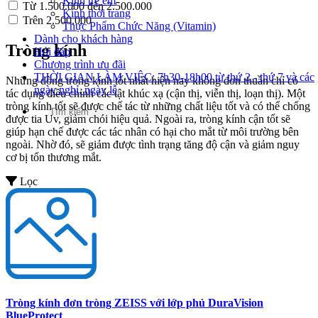
Kính trẻ em
Từ 1.500.000 đến 2.500.000
Kính thời trang
Trên 2.500.000
Thực Phẩm Chức Năng (Vitamin)
Dành cho khách hàng
Tròng kính
Hỏi đáp
Chương trình ưu đãi
THỜI GIAN LÀM VIỆC: 7h30-18h00 từ thứ 2 - thứ 7 và các
Những dòng tròng kính tốt nhất hiện nay không đơn thuần chỉ có
ngày nghỉ, ngày lễ
tác dụng điều chỉnh các tật khúc xạ (cận thị, viễn thị, loạn thị). Một
tròng kính tốt sẽ được chế tác từ những chất liệu tốt và có thể chống
được tia Uv, giảm chói hiệu quả. Ngoài ra, tròng kính cận tốt sẽ
giúp hạn chế được các tác nhân có hại cho mắt từ môi trường bên
ngoài. Nhờ đó, sẽ giảm được tình trạng tăng độ cận và giảm nguy
cơ bị tổn thương mắt.
Lọc
Tròng kính đơn tròng ZEISS với lớp phủ DuraVision
BlueProtect