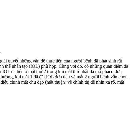
.
giải quyết những vấn đề thực tiễn của người bệnh đã phát sinh rất
 tinh thể nhân tạo (IOL) phù hợp. Cùng với đó, có những quan điểm đã
với IOL đa tiêu ở mắt thứ 2 trong khi mắt thứ nhất đã mổ phaco đơn
thường, khi mắt 1 đã đặt IOL đơn tiêu và mắt 2 người bệnh vẫn chọn
iều chỉnh mắt chủ đạo (mắt thuận) về chính thị để nhìn xa rõ, mắt