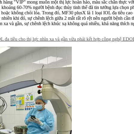
ch hàng "VIP" mong muốn một thị lực hoàn hảo, màu sắc chân thực với
hoảng 60-70% người bệnh đục thủy tinh thể đã tin tưởng lựa chọn ph
ít hoặc không chói lóa. Trong đó, MF30 plusX là 1 loại IOL đa tiêu ca
y nhiên khi đó, sự chênh lệch giữa 2 mắt rất rõ rệt nên người bệnh cần 
hìn xa và gần, sự chênh lệch khúc xạ không quá nhiều, khả năng thích ng
IOL đa tiêu cho thị lực nhìn xa và gần vừa phải kết hợp công nghệ E