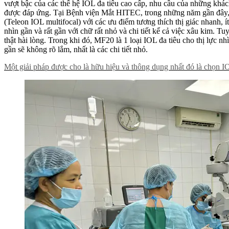
vượt bậc của các thế hệ IOL đa tiêu cao cấp, nhu cầu của những khá
được đáp ứng. Tại Bệnh viện Mắt HITEC, trong những năm gần đây, k
(Teleon IOL multifocal) với các ưu điểm tương thích thị giác nhanh, 
nhìn gần và rất gần với chữ rất nhỏ và chi tiết kể cả việc xâu kim. Tu
thật hài lòng. Trong khi đó, MF20 là 1 loại IOL đa tiêu cho thị lực n
gần sẽ không rõ lắm, nhất là các chi tiết nhỏ.
Một giải pháp được cho là hữu hiệu và thông dụng nhất đó là chọn 