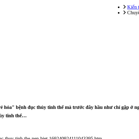
Kiến 
Chuyê
 hóa" bệnh đục thủy tinh thể mà trước đây hầu như chỉ gặp ở người
ủy tinh thể…
-duc-thuy-tinh-the-nen-biet-169240924111043395.htm