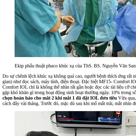
Ekip phẫu thuật phaco khúc xạ của ThS. BS. Nguyễn Văn San
Do sự chênh lệch khúc xạ không quá cao, người bệnh thích ứng rất nh
gian) như đọc sách, máy tính, điện thoại. Đặc biệt MF15- Comfort IO
Comfort IOL chỉ là không thể nhìn rất gần hoặc đọc các tài liệu cỡ 
gặp khó khăn gì trong hoạt động sinh hoạt thường ngày. 10% trong số
chọn hoàn hảo cho mắt 2 khi mắt 1 đã đặt IOL đơn tiêu
Vừa qua, 
cách đây vài tháng. Trước đó, mặc dù sau khi mổ mắt trái, mắt nhìn 