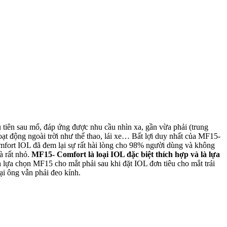
 tiên sau mổ, đáp ứng được nhu cầu nhìn xa, gần vừa phải (trung
ạt động ngoài trời như thể thao, lái xe… Bất lợi duy nhất của MF15-
omfort IOL đã đem lại sự rất hài lòng cho 98% người dùng và không
à rất nhỏ.
MF15- Comfort là loại IOL đặc biệt thích hợp và là lựa
lựa chọn MF15 cho mắt phải sau khi đặt IOL đơn tiêu cho mắt trái
ại ông vẫn phải đeo kính.