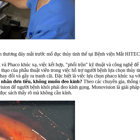
 thương đáy mắt trước mổ đục thủy tinh thể tại Bệnh viện Mắt HITEC
và Phaco khúc xạ, việc kết hợp, "phối trộn" kỹ thuật và công nghệ để 
h thạo của phẫu thuật viên trong việc hỗ trợ người bệnh lựa chọn thủy
 thay đổi và gây ra tranh cãi. Đặc biệt là việc lựa chọn phaco khúc xạ 
t nhân đơn tiêu, không muốn đeo kính?
Theo các chuyên gia, thông 
sion để người bệnh khỏi phải đeo kính gọng. Monovision là giải pháp đ
 đọc sách thấy rõ mà không cần kính.