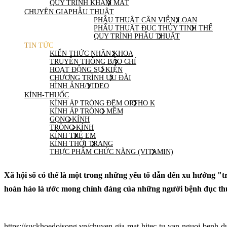
QUY TRÌNH KHÁM MẮT
CHUYÊN GIA
PHẪU THUẬT
PHẪU THUẬT CẬN VIỄN LOẠN
PHẨU THUẬT ĐỤC THỦY TINH THỂ
QUY TRÌNH PHẪU THUẬT
TIN TỨC
KIẾN THỨC NHÃN KHOA
TRUYỀN THÔNG BÁO CHÍ
HOẠT ĐỘNG SỰ KIỆN
CHƯƠNG TRÌNH ƯU ĐÃI
HÌNH ẢNH/VIDEO
KÍNH-THUỐC
KÍNH ÁP TRÒNG ĐÊM ORTHO K
KÍNH ÁP TRÒNG MỀM
GỌNG KÍNH
TRÒNG KÍNH
KÍNH TRẺ EM
KÍNH THỜI TRANG
THỰC PHẨM CHỨC NĂNG (VITAMIN)
Xã hội số có thể là một trong những yếu tố dẫn đến xu hướng "trẻ
hoàn hảo là ước mong chính đáng của những người bệnh đục th
https://suckhoedoisong.vn/chuyen-gia-mat-hitec-tu-van-nguoi-benh