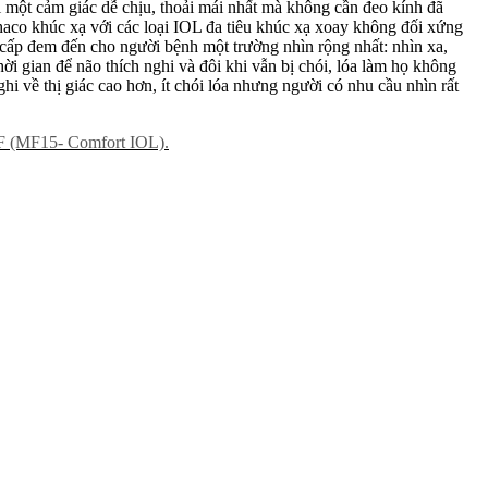
 một cảm giác dễ chịu, thoải mái nhất mà không cần đeo kính đã
aco khúc xạ với các loại IOL đa tiêu khúc xạ xoay không đối xứng
o cấp đem đến cho người bệnh một trường nhìn rộng nhất: nhìn xa,
thời gian để não thích nghi và đôi khi vẫn bị chói, lóa làm họ không
hi về thị giác cao hơn, ít chói lóa nhưng người có nhu cầu nhìn rất
DOF (MF15- Comfort IOL).