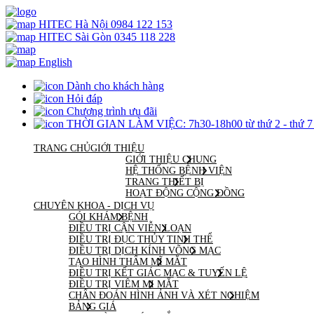
HITEC Hà Nội
0984 122 153
HITEC Sài Gòn
0345 118 228
English
Dành cho khách hàng
Hỏi đáp
Chương trình ưu đãi
THỜI GIAN LÀM VIỆC: 7h30-18h00 từ thứ 2 - thứ 7 v
TRANG CHỦ
GIỚI THIỆU
GIỚI THIỆU CHUNG
HỆ THỐNG BỆNH VIỆN
TRANG THIẾT BỊ
HOẠT ĐỘNG CỘNG ĐỒNG
CHUYÊN KHOA - DỊCH VỤ
GÓI KHÁM BỆNH
ĐIỀU TRỊ CẬN VIỄN LOẠN
ĐIỀU TRỊ ĐỤC THỦY TINH THỂ
ĐIỀU TRỊ DỊCH KÍNH VÕNG MẠC
TẠO HÌNH THẨM MĨ MẮT
ĐIỀU TRỊ KẾT GIÁC MẠC & TUYẾN LỆ
ĐIỀU TRỊ VIÊM MI MẮT
CHẨN ĐOÁN HÌNH ẢNH VÀ XÉT NGHIỆM
BẢNG GIÁ