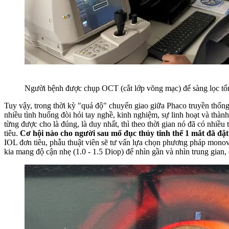
Người bệnh được chụp OCT (cắt lớp võng mạc) để sàng lọc tổn
Tuy vậy, trong thời kỳ "quá độ" chuyển giao giữa Phaco truyền thống 
nhiều tình huống đòi hỏi tay nghề, kinh nghiệm, sự linh hoạt và thàn
từng được cho là đúng, là duy nhất, thì theo thời gian nó đã có nhiều
tiêu.
Cơ hội nào cho người sau mổ đục thủy tinh thể 1 mắt đã đặ
IOL đơn tiêu, phẫu thuật viên sẽ tư vấn lựa chọn phương pháp monovi
kia mang độ cận nhẹ (1.0 - 1.5 Diop) để nhìn gần và nhìn trung gian,