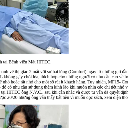
h tại Bệnh viện Mắt HITEC.
anh về thị giác 2 mắt với sự hài lòng (Comfort) ngay từ những giờ đầu
L không gây chói lóa, thích hợp cho những người có nhu cầu cao về ho
chữ nhỏ hoặc rất nhỏ cho một số rất ít khách hàng. Tuy nhiên, MF15- C
 đó có nhu cầu sử dụng thêm kính lão khi muốn nhìn các chi tiết nhỏ v
tại HITEC ông N.V.C., sau khi cân nhắc và được tư vấn đã quyết định 
được 20/20 nhưng ông vẫn thấy bất tiện vì muốn đọc sách, xem điện tho