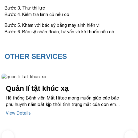
Bước 3. Thử thị lực
Bước 4. Kiểm tra kính cũ nếu có
Bước 5. Khám với bác sỹ bằng máy sinh hiển vi
Bước 6. Bác sỹ chẩn đoán, tư vấn và kê thuốc nếu có
OTHER SERVICES
Quản lí tật khúc xạ
Hệ thống Bệnh viện Mắt Hitec mong muốn giúp các bậc
phụ huynh nắm bắt kịp thời tình trạng mắt của con em
mình. Bởi vậy, lựa chọn dịch vụ quản lí tật khúc xạ cho con
View Details
tại Mắt Hitec là giải pháp tối ưu cho bậc phụ huynh trong
việc kiểm soát tiến triển tật khúc xạ của con.