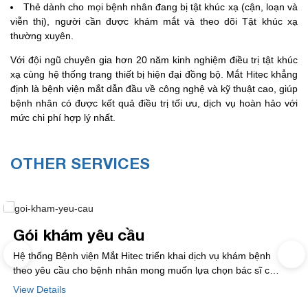
Thẻ dành cho mọi bệnh nhân đang bị tật khúc xạ (cận, loạn và
viễn thị), người cần được khám mắt và theo dõi Tật khúc xạ
thường xuyên.
Với đội ngũ chuyên gia hơn 20 năm kinh nghiệm điều trị tật khúc
xạ cùng hệ thống trang thiết bị hiện đại đồng bộ. Mắt Hitec khẳng
định là bệnh viện mắt dẫn đầu về công nghệ và kỹ thuật cao, giúp
bệnh nhân có được kết quả điều trị tối ưu, dịch vụ hoàn hảo với
mức chi phí hợp lý nhất.
OTHER SERVICES
Gói khám yêu cầu
Hệ thống Bệnh viện Mắt Hitec triển khai dịch vụ khám bệnh
theo yêu cầu cho bệnh nhân mong muốn lựa chọn bác sĩ có
chuyên môn giỏi khám cho mình tại phòng khám yêu
View Details
cầu của bệnh viện. Bệnh nhân đến khám tại khu vực khám