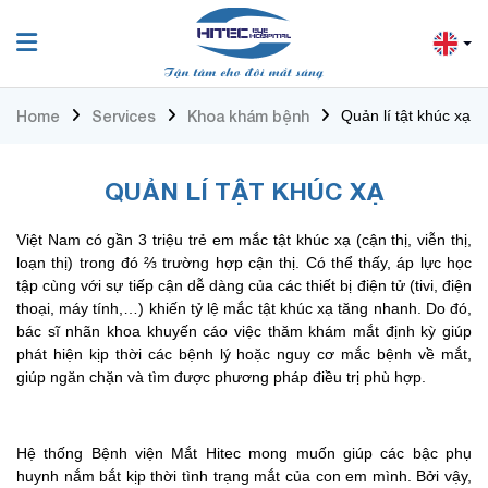
Home
Services
Khoa khám bệnh
Quản lí tật khúc xạ
QUẢN LÍ TẬT KHÚC XẠ
Việt Nam có gần 3 triệu trẻ em mắc tật khúc xạ (cận thị, viễn thị,
loạn thị) trong đó ⅔ trường hợp cận thị. Có thể thấy, áp lực học
tập cùng với sự tiếp cận dễ dàng của các thiết bị điện tử (tivi, điện
thoại, máy tính,…) khiến tỷ lệ mắc tật khúc xạ tăng nhanh. Do đó,
bác sĩ nhãn khoa khuyến cáo việc thăm khám mắt định kỳ giúp
phát hiện kịp thời các bệnh lý hoặc nguy cơ mắc bệnh về mắt,
giúp ngăn chặn và tìm được phương pháp điều trị phù hợp.
Hệ thống Bệnh viện Mắt Hitec mong muốn giúp các bậc phụ
huynh nắm bắt kịp thời tình trạng mắt của con em mình. Bởi vậy,