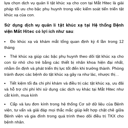
lựa chọn dịch vụ quản lí tật khúc xạ cho con tại Mắt Hitec là giải
pháp tối ưu cho bậc phụ huynh trong việc kiểm soát tiến triển tật
khúc xạ của con.
Sử dụng dịch vụ quản lí tật khúc xạ tại Hệ thống Bệnh
viện Mắt Hitec có lợi ích như sau
:
Đo khúc xạ và khám mắt tổng quan định kỳ 4 lần trong 12
tháng
Thẻ khúc xạ giúp các bậc phụ huynh theo dõi tật khúc xạ cho
con từ nhỏ cho trẻ bằng các thiết bị nhãn khoa hiện đại nhất,
nhằm ổn định và phát triển thị lực tốt đến khi trưởng thành. Phòng
tránh được các bệnh do tật khúc xạ gây ra như lác, nhược thị…
Tiết kiệm tối đa chi phí khám và điều trị các tật khúc xạ, ưu đãi
và hỗ trợ chi phí khi sử dụng các dịch vụ khác tại Mắt Hitec như
cắt kính, mua kính
Cấp và lưu đơn kính trong hệ thống Cơ sở dữ liệu của Bệnh
viện, tư vấn và giải đáp mọi thắc mắc giúp kết hợp chặt chẽ giữa
Bệnh viện và gia đình trong quá trình theo dõi điều trị TKX cho
bệnh nhân.