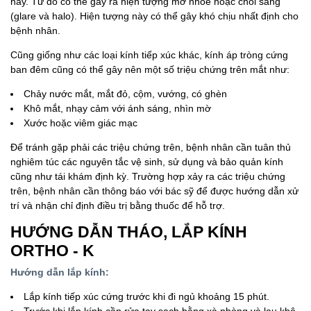
này. Từ đó có thể gây ra hiện tượng mờ nhòe hoặc chói sáng
(glare và halo). Hiện tượng này có thể gây khó chịu nhất định cho
bệnh nhân.
Cũng giống như các loại kính tiếp xúc khác, kính áp tròng cứng
ban đêm cũng có thể gây nên một số triệu chứng trên mắt như:
Chảy nước mắt, mắt đỏ, cộm, vướng, có ghèn
Khô mắt, nhạy cảm với ánh sáng, nhìn mờ
Xước hoặc viêm giác mạc
Để tránh gặp phải các triệu chứng trên, bệnh nhân cần tuân thủ
nghiêm túc các nguyên tắc vệ sinh, sử dụng và bảo quản kính
cũng như tái khám định kỳ. Trường hợp xảy ra các triệu chứng
trên, bệnh nhân cần thông báo với bác sỹ để được hướng dẫn xử
trí và nhận chỉ định điều trị bằng thuốc để hỗ trợ.
HƯỚNG DẪN THÁO, LẮP KÍNH
ORTHO - K
Hướng dẫn lắp kính:
Lắp kính tiếp xúc cứng trước khi đi ngủ khoảng 15 phút.