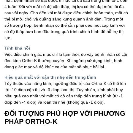
mắt, bệnh nhân sẽ đạt được thị lực tối đa sau trung bình từ 1 đến
4 tuần. Đối với mắt có độ cận thấp, thị lực có thể đạt mức tối đa
sau vài ngày. Cho đến khi mắt được điều chỉnh hoàn toàn, mắt có
thể bị mờ, chói và quầng sáng xung quanh ánh đèn. Trong một
số trường hợp, bệnh nhân có thể cần phải đeo một cặp kính với
số độ thấp hơn ban đầu trong quá trình chỉnh hình để hỗ trợ thị
lực.
Tính khả hồi
Việc điều chỉnh giác mạc chỉ là tạm thời, do vậy bệnh nhân sẽ cần
đeo kính Ortho-K thường xuyên. Khi ngừng sử dụng kính, hình
dạng giác mạc và độ khúc xạ của mắt sẽ phục hồi lại.
Hiệu quả nhất với cận thị nhẹ đến trung bình
Tùy thuộc vào hãng kính, ngưỡng điều trị của Ortho-K có thể lên
tới -10 diop cận thị và -3 diop loạn thị. Tuy nhiên, kính phát huy
hiệu quả cao nhất với mắt có độ cận thấp đến trung bình (từ -1
diop đến -4 diop) và loạn thị nhẹ (không quá -1 diop).
ĐỐI TƯỢNG PHÙ HỢP VỚI PHƯƠNG
PHÁP ORTHO-K