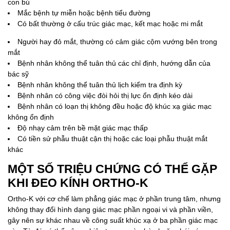
con bú
Mắc bệnh tự miễn hoặc bệnh tiểu đường
Có bất thường ở cấu trúc giác mạc, kết mạc hoặc mi mắt
Người hay đỏ mắt, thường có cảm giác cộm vướng bên trong
mắt
Bệnh nhân không thể tuân thủ các chỉ định, hướng dẫn của
bác sỹ
Bệnh nhân không thể tuân thủ lịch kiểm tra định kỳ
Bệnh nhân có công việc đòi hỏi thị lực ổn định kéo dài
Bệnh nhân có loạn thị không đều hoặc độ khúc xạ giác mạc
không ổn định
Độ nhạy cảm trên bề mặt giác mạc thấp
Có tiền sử phẫu thuật cận thị hoặc các loại phẫu thuật mắt
khác
MỘT SỐ TRIỆU CHỨNG CÓ THỂ GẶP
KHI ĐEO KÍNH ORTHO-K
Ortho-K với cơ chế làm phẳng giác mạc ở phần trung tâm, nhưng
không thay đổi hình dạng giác mạc phần ngoại vi và phần viền,
gây nên sự khác nhau về công suất khúc xạ ở ba phần giác mạc