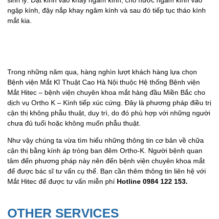
sinh lý. Đặt kính vào khay ngâm kính, cho nước ngâm kính vào
ngập kính, đậy nắp khay ngâm kính và sau đó tiếp tục tháo kính
mắt kia.
Trong những năm qua, hàng nghìn lượt khách hàng lựa chọn
Bệnh viện Mắt Kĩ Thuật Cao Hà Nội thuộc Hệ thống Bệnh viện
Mắt Hitec – bệnh viện chuyên khoa mắt hàng đầu Miền Bắc cho
dịch vụ Ortho K – Kính tiếp xúc cứng. Đây là phương pháp điều trị
cận thị không phẫu thuật, duy trì, do đó phù hợp với những người
chưa đủ tuổi hoặc không muốn phẫu thuật.
Như vậy chúng ta vừa tìm hiểu những thông tin cơ bản về chữa
cận thị bằng kính áp tròng ban đêm Ortho-K. Người bệnh quan
tâm đến phương pháp này nên đến bệnh viện chuyên khoa mắt
để được bác sĩ tư vấn cụ thể. Bạn cần thêm thông tin liên hệ với
Mắt Hitec để được tư vấn miễn phí
Hotline 0984 122 153.
OTHER SERVICES