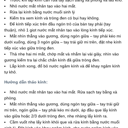
Trước khi lắp kính cần rửa tay sạch bằng xà phòng và lau khô.
Nhỏ nước mắt nhân tạo vào hai mắt.
Rửa lại kính bằng nước muối sinh lý
Kiểm tra xem kính và tròng đen có bụi hay không.
Để kính tiếp xúc trên đầu ngón trỏ của bàn tay phải (tay
thuận), nhỏ 1 giọt nước mắt nhân tạo vào lòng kính tiếp xúc.
Mắt nhìn thẳng vào gương, dùng ngón giữa – tay phải kéo mi
dưới xuống, dùng 3 ngón giữa – tay trái giữ mi trên, đặt nhẹ kính
tiếp xúc vào giữa tròng đen.
Thả nhẹ hai mi mắt, chớp mắt và nhắm lại vài giây, nhìn vào
gương kiểm tra lại chắc chắn kính đã giữa tròng đen.
Lắp kính xong, đổ bỏ nước ngâm kính và để khay ngâm kính
tự khô.
Hướng dẫn tháo kính:
Nhỏ nước mắt nhân tạo vào hai mắt. Rửa sạch tay bằng xà
phòng.
Mắt nhìn thẳng vào gương, dùng ngón tay giữa – tay trái giữ
mi trên, ngón giữa – tay phải kéo mi dưới, áp đầu que lấy kính
vào giữa hoặc 2/3 dưới tròng đen, nhẹ nhàng lấy kính ra.
Cầm vuốt nhẹ lấy kính khỏi que và rửa kính bằng nước muối