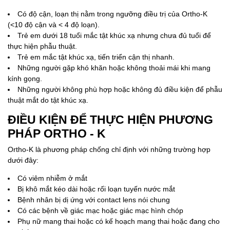
Có độ cận, loạn thị nằm trong ngưỡng điều trị của Ortho-K
(<10 độ cận và < 4 độ loạn).
Trẻ em dưới 18 tuổi mắc tật khúc xạ nhưng chưa đủ tuổi để
thực hiện phẫu thuật.
Trẻ em mắc tật khúc xạ, tiến triển cận thị nhanh.
Những người gặp khó khăn hoặc không thoải mái khi mang
kính gọng.
Những người không phù hợp hoặc không đủ điều kiện để phẫu
thuật mắt do tật khúc xạ.
ĐIỀU KIỆN ĐỂ THỰC HIỆN PHƯƠNG
PHÁP ORTHO - K
Ortho-K là phương pháp chống chỉ định với những trường hợp
dưới đây:
Có viêm nhiễm ở mắt
Bị khô mắt kéo dài hoặc rối loạn tuyến nước mắt
Bệnh nhân bị dị ứng với contact lens nói chung
Có các bệnh về giác mạc hoặc giác mạc hình chóp
Phụ nữ mang thai hoặc có kế hoạch mang thai hoặc đang cho