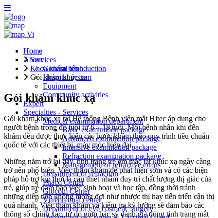
Vi
Home
Home
About
Services
Khoa khám bệnh
General introduction
Gói khám khúc xạ
Hospital system
Equipment
Community activities
Gói khám khúc xạ
Expert
Specialties - Services
Gói khám khúc xạ tại Hệ thống Bệnh viện mắt Hitec áp dụng cho
Medical examination department
người bệnh trong độ tuổi từ 6 – 18 tuổi. Mỗi bệnh nhân khi đến
Basic examination package
khám đều được thực hiện các bước khám theo quy trình tiêu chuẩn
Advanced examination package
quốc tế với các thiết bị, máy móc hiện đại.
Intensive examination package
Refraction examination package
Những năm trở lại đây, tình trạng trẻ em mắc tật khúc xạ ngày càng
Management of refractive errors
trở nên phổ biến. Việc thăm khám để phát hiện sớm và có các biện
Department of refraction
pháp hỗ trợ kịp thời là cần thiết nhằm duy trì chất lượng thị giác của
Phaco Center
trẻ, giúp trẻ đảm bảo việc sinh hoạt và học tập, đồng thời tránh
Glocom Center
những diễn tiến không mong đợi như nhược thị hay tiến triển cận thị
Vitreoretinal center
quá nhanh. Việc thăm khám và kiểm tra kỹ lưỡng sẽ đảm bảo các
Department of eye cosmetic surgery
thông số chính xác, từ đó giúp bác sỹ đánh giá đúng tình trạng mắt
Department of Cornea & Lacrimal Gland