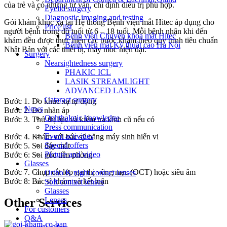
của trẻ và có những tư vấn, chỉ định điều trị phù hợp.
Eyelid surgery
Diagnostic imaging and testing
Gói khám khúc xạ tại Hệ thống Bệnh viện mắt Hitec áp dụng cho
Price list
người bệnh trong độ tuổi từ 6 – 18 tuổi. Mỗi bệnh nhân khi đến
Bệnh viện Chuyên khoa mắt Hitec
khám đều được thực hiện các bước khám theo quy trình tiêu chuẩn
Bệnh viện mắt Kỹ thuật cao Hà Nội
Nhật Bản với các thiết bị, máy móc hiện đại.
Surgery
Nearsightedness surgery
PHAKIC ICL
LASIK STREAMLIGHT
ADVANCED LASIK
Cataract surgery
Bước 1. Đo khúc xạ tự động
News
Bước 2. Đo nhãn áp
Ophthalmic knowledge
Bước 3. Thử thị lực và kiểm tra kính cũ nếu có
Press communication
Event activities
Bước 4. Khám với bác sỹ bằng máy sinh hiển vi
Special offers
Bước 5. Soi đáy mắt
Picture and video
Bước 6: Soi góc tiền phòng
Glasses
Bước 7. Chụp cắt lớp gai thị võng mạc (OCT) hoặc siêu âm
Ortho K night contact lenses
Bước 8: Bác sĩ khám và kết luận
Soft contact lenses
Glasses
Lenses
Other Services
For customers
Q&A