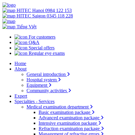
HITEC Hanoi
0984 122 153
HITEC Saigon
0345 118 228
Tiếng Việt
For customers
Q&A
Special offers
Regular eye exams
Home
About
General introduction
Hospital system
Equipment
Community activities
Expert
Specialties - Services
Medical examination department
Basic examination package
Advanced examination package
Intensive examination package
Refraction examination package
Management of refractive errors