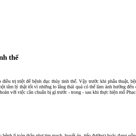
nh thể
điều trị triệt để bệnh đục thủy tinh thể. Vậy trước khi phẫu thuật, 
t tâm lý thật tốt vì những lo lắng thái quá có thể làm ảnh hưởng đến q
ăn với việc cần chuẩn bị gì trước - trong - sau khi thực hiện mổ Phac
ệnh lí toàn thân như tim mạch, huyết áp, tiểu đường) hoặc đang uống bấ