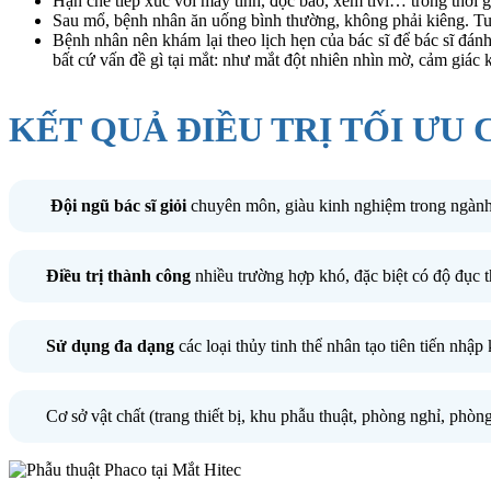
Hạn chế tiếp xúc với máy tính, đọc báo, xem tivi… trong thời 
Sau mổ, bệnh nhân ăn uống bình thường, không phải kiêng. Tuy 
Bệnh nhân nên khám lại theo lịch hẹn của bác sĩ để bác sĩ đánh 
bất cứ vấn đề gì tại mắt: như mắt đột nhiên nhìn mờ, cảm giác
KẾT QUẢ ĐIỀU TRỊ TỐI ƯU
Đội ngũ bác sĩ giỏi
chuyên môn, giàu kinh nghiệm trong ngàn
Điều trị thành công
nhiều trường hợp khó, đặc biệt có độ đục t
Sử dụng đa dạng
các loại thủy tinh thể nhân tạo tiên tiến nh
Cơ sở vật chất (trang thiết bị, khu phẫu thuật, phòng nghỉ, ph