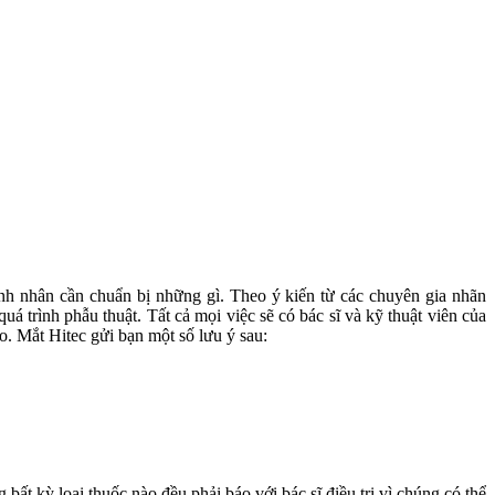
bệnh nhân cần chuẩn bị những gì. Theo ý kiến từ các chuyên gia nhãn
uá trình phẫu thuật. Tất cả mọi việc sẽ có bác sĩ và kỹ thuật viên của
o. Mắt Hitec gửi bạn một số lưu ý sau:
t kỳ loại thuốc nào đều phải báo với bác sĩ điều trị vì chúng có thể