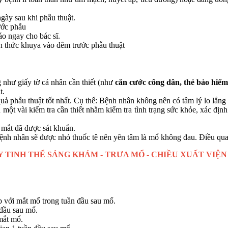
ngày sau khi phẫu thuật.
rước phẫu
áo ngay cho bác sĩ.
h thức khuya vào đêm trước phẫu thuật
như giấy tờ cá nhân cần thiết (như
căn cước công dân, thẻ bảo hiểm 
t.
uả phẫu thuật tốt nhất. Cụ thể: Bệnh nhân không nên có tâm lý lo lắng 
 một vài kiểm tra cần thiết nhằm kiểm tra tình trạng sức khỏe, xác địn
 mắt đã được sát khuẩn.
ệnh nhân sẽ được nhỏ thuốc tê nên yên tâm là mổ không đau. Điều quan
 TINH THỂ SÁNG KHÁM - TRƯA MỔ - CHIỀU XUẤT VIỆN
ếp với mắt mổ trong tuần đầu sau mổ.
 đầu sau mổ.
mắt mổ.