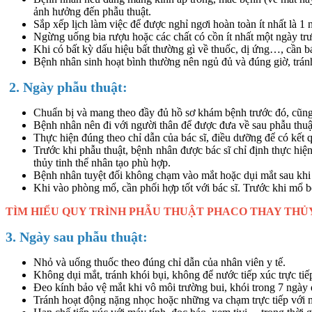
ảnh hưởng đến phẫu thuật.
Sắp xếp lịch làm việc để được nghỉ ngơi hoàn toàn ít nhất là 1 
Ngừng uống bia rượu hoặc các chất có cồn ít nhất một ngày t
Khi có bất kỳ dấu hiệu bất thường gì về thuốc, dị ứng…, cần b
Bệnh nhân sinh hoạt bình thường nên ngủ đủ và đúng giờ, trán
2. Ngày phẫu thuật:
Chuẩn bị và mang theo đầy đủ hồ sơ khám bệnh trước đó, cũng 
Bệnh nhân nên đi với người thân để được đưa về sau phẫu thuậ
Thực hiện đúng theo chỉ dẫn của bác sĩ, điều dưỡng để có kết q
Trước khi phẫu thuật, bệnh nhân được bác sĩ chỉ định thực hiện
thủy tinh thể nhân tạo phù hợp.
Bệnh nhân tuyệt đối không chạm vào mắt hoặc dụi mắt sau khi
Khi vào phòng mổ, cần phối hợp tốt với bác sĩ. Trước khi mổ b
TÌM HIỂU QUY TRÌNH PHẪU THUẬT PHACO THAY THỦY
3. Ngày sau phẫu thuật:
Nhỏ và uống thuốc theo đúng chỉ dẫn của nhân viên y tế.
Không dụi mắt, tránh khói bụi, không để nước tiếp xúc trực ti
Đeo kính bảo vệ mắt khi vô môi trường bui, khói trong 7 ngày
Tránh hoạt động nặng nhọc hoặc những va chạm trực tiếp với 