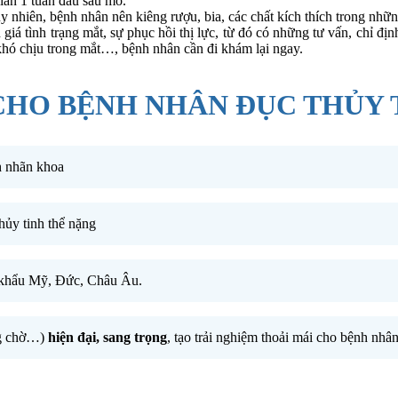
gian 1 tuần đầu sau mổ.
nhiên, bệnh nhân nên kiêng rượu, bia, các chất kích thích trong nhữn
giá tình trạng mắt, sự phục hồi thị lực, từ đó có những tư vấn, chỉ địn
 khó chịu trong mắt…, bệnh nhân cần đi khám lại ngay.
 CHO BỆNH NHÂN ĐỤC THỦY 
h nhãn khoa
hủy tinh thể nặng
ập khẩu Mỹ, Đức, Châu Âu.
òng chờ…)
hiện đại, sang trọng
, tạo trải nghiệm thoải mái cho bệnh nhân