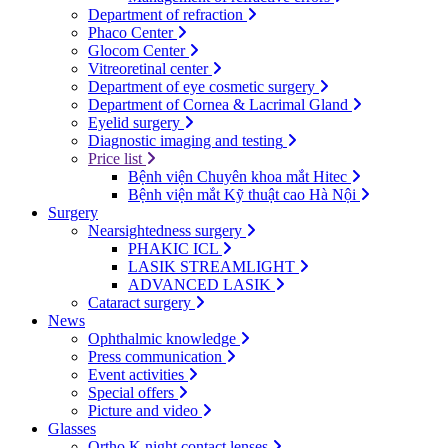
Department of refraction
Phaco Center
Glocom Center
Vitreoretinal center
Department of eye cosmetic surgery
Department of Cornea & Lacrimal Gland
Eyelid surgery
Diagnostic imaging and testing
Price list
Bệnh viện Chuyên khoa mắt Hitec
Bệnh viện mắt Kỹ thuật cao Hà Nội
Surgery
Nearsightedness surgery
PHAKIC ICL
LASIK STREAMLIGHT
ADVANCED LASIK
Cataract surgery
News
Ophthalmic knowledge
Press communication
Event activities
Special offers
Picture and video
Glasses
Ortho K night contact lenses