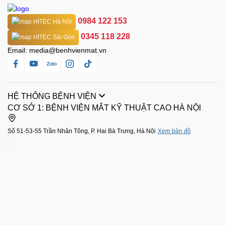
0984 122 153
HITEC Hà Nội
0345 118 228
HITEC Sài Gòn
Email:
media@benhvienmat.vn
HỆ THỐNG BỆNH VIỆN
CƠ SỞ 1: BỆNH VIỆN MẮT KỸ THUẬT CAO HÀ NỘI
Số 51-53-55 Trần Nhân Tông, P. Hai Bà Trưng, Hà Nội
Xem bản đồ