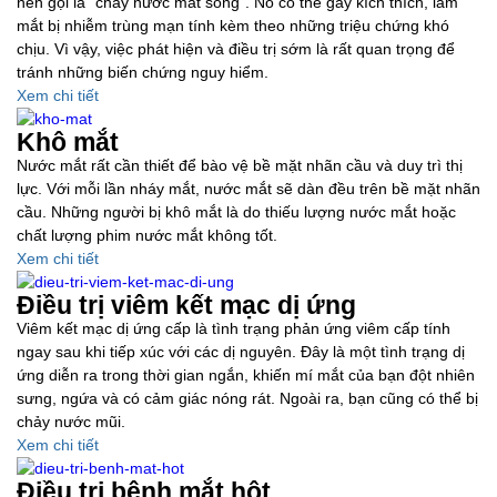
nên gọi là “chảy nước mắt sống”. Nó có thể gây kích thích, làm
mắt bị nhiễm trùng mạn tính kèm theo những triệu chứng khó
chịu. Vì vậy, việc phát hiện và điều trị sớm là rất quan trọng để
tránh những biến chứng nguy hiểm.
Xem chi tiết
Khô mắt
Nước mắt rất cần thiết để bào vệ bề mặt nhãn cầu và duy trì thị
lực. Với mỗi lần nháy mắt, nước mắt sẽ dàn đều trên bề mặt nhãn
cầu. Những người bị khô mắt là do thiếu lượng nước mắt hoặc
chất lượng phim nước mắt không tốt.
Xem chi tiết
Điều trị viêm kết mạc dị ứng
Viêm kết mạc dị ứng cấp là tình trạng phản ứng viêm cấp tính
ngay sau khi tiếp xúc với các dị nguyên. Đây là một tình trạng dị
ứng diễn ra trong thời gian ngắn, khiến mí mắt của bạn đột nhiên
sưng, ngứa và có cảm giác nóng rát. Ngoài ra, bạn cũng có thể bị
chảy nước mũi.
Xem chi tiết
Điều trị bệnh mắt hột