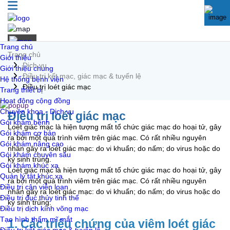
Trang chủ
En
Trang chủ
Giới thiệu
Dịch vụ
Giới thiệu chung
Điều trị kết mạc, giác mạc & tuyến lệ
Hệ thống bệnh viện
Điều trị loét giác mạc
Trang thiết bị
Hoạt động cộng đồng
Chuyên khoa - Dịch vụ
Điều trị loét giác mạc
Gói khám bệnh
Loét giác mạc là hiện tượng mất tổ chức giác mạc do hoại tử, gây
Gói khám cơ bản
ra bởi một quá trình viêm trên giác mạc. Có rất nhiều nguyên
Gói khám nâng cao
nhân gây ra loét giác mạc: do vi khuẩn; do nấm; do virus hoặc do
Gói khám chuyên sâu
ký sinh trùng.
Gói khám khúc xạ
Loét giác mạc là hiện tượng mất tổ chức giác mạc do hoại tử, gây
Quản lý tật khúc xạ
ra bởi một quá trình viêm trên giác mạc. Có rất nhiều nguyên
Điều trị cận viễn loạn
nhân gây ra loét giác mạc: do vi khuẩn; do nấm; do virus hoặc do
Điều trị đục thủy tinh thể
ký sinh trùng.
Điều trị dịch kính võng mạc
Tạo hình thẩm mĩ mắt
1. Các triệu chứng của viêm loét giác