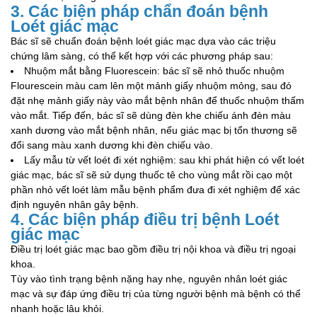
3. Các biện pháp chẩn đoán bệnh
Loét giác mạc
Bác sĩ sẽ chuẩn đoán bệnh loét giác mạc dựa vào các triệu
chứng lâm sàng, có thể kết hợp với các phương pháp sau:
Nhuộm mắt bằng Fluorescein: bác sĩ sẽ nhỏ thuốc nhuộm
Flourescein màu cam lên một mảnh giấy nhuộm mỏng, sau đó
đặt nhẹ mảnh giấy này vào mắt bệnh nhân để thuốc nhuộm thấm
vào mắt. Tiếp đến, bác sĩ sẽ dùng đèn khe chiếu ánh đèn màu
xanh dương vào mắt bệnh nhân, nếu giác mạc bị tổn thương sẽ
đổi sang màu xanh dương khi đèn chiếu vào.
Lấy mẫu từ vết loét đi xét nghiệm: sau khi phát hiện có vết loét
giác mạc, bác sĩ sẽ sử dụng thuốc tê cho vùng mắt rồi cạo một
phần nhỏ vết loét làm mẫu bệnh phẩm đưa đi xét nghiệm để xác
định nguyên nhân gây bệnh.
4. Các biện pháp điều trị bệnh Loét
giác mạc
Điều trị loét giác mạc bao gồm điều trị nội khoa và điều trị ngoại
khoa.
Tùy vào tình trạng bệnh nặng hay nhẹ, nguyên nhân loét giác
mạc và sự đáp ứng điều trị của từng người bệnh mà bệnh có thể
nhanh hoặc lâu khỏi.