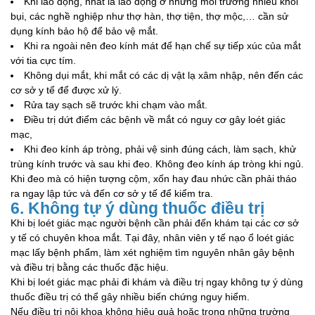
Khi lao động, nhất là lao động ở những môi trường nhiều khói
bụi, các nghề nghiệp như thợ hàn, thợ tiện, thợ mộc,… cần sử
dụng kính bảo hộ để bảo vệ mắt.
Khi ra ngoài nên đeo kính mát để hạn chế sự tiếp xúc của mắt
với tia cực tím.
Không dụi mắt, khi mắt có các dị vật lạ xâm nhập, nên đến các
cơ sở y tế để được xử lý.
Rửa tay sạch sẽ trước khi chạm vào mắt.
Điều trị dứt điểm các bệnh về mắt có nguy cơ gây loét giác
mạc,
Khi đeo kính áp tròng, phải vệ sinh đúng cách, làm sạch, khử
trùng kính trước và sau khi đeo. Không đeo kính áp tròng khi ngủ.
Khi đeo mà có hiện tượng cộm, xốn hay đau nhức cần phải tháo
ra ngay lập tức và đến cơ sở y tế để kiểm tra.
6. Không tự ý dùng thuốc điều trị
Khi bị loét giác mạc người bệnh cần phải đến khám tại các cơ sở
y tế có chuyên khoa mắt. Tại đây, nhân viên y tế nạo ổ loét giác
mạc lấy bệnh phẩm, làm xét nghiệm tìm nguyên nhân gây bệnh
và điều trị bằng các thuốc đặc hiệu.
Khi bị loét giác mạc phải đi khám và điều trị ngay không tự ý dùng
thuốc điều trị có thể gây nhiều biến chứng nguy hiểm.
Nếu điều trị nội khoa không hiệu quả hoặc trong những trường