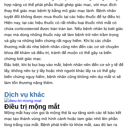
hợp nặng có thể phải phẫu thuật ghép giác mạc, với mục đích
thay thế giác mạc bệnh lý bằng mô giác mạc lành. Bệnh nhân
tuyệt đối không được mua thuốc tại các hiệu thuốc để tự điều trị.
Hiện nay, tại các hiệu thuốc có rất nhiều loại thuốc nhỏ mắt có
chứa corticosteroid được bán tràn lan. Nếu bệnh nhân bị loét giác
mạc mà dùng những thuốc này sẽ làm bệnh trở nên trầm trọng
và gây ra những biến chứng rất nguy hiểm. Khi bị các chấn
thương mắt dù nhẹ bệnh nhân cũng nên đến các cơ sở chuyên
khoa để khám và điều trị, tránh để muộn có thể gây ra biến
chứng loét giác mạc.
Đặc biệt, khi bị bụi bay vào mắt, bệnh nhân nên đến cơ sở y tế để
lấy, không nên tự ý lấy hoặc nhờ người khác lấy ra có thể gây
biến chứng nguy hiểm, bệnh nhân cũng không nên dụi mắt vì sẽ
làm tổn thương nặng thêm.
Dịch vụ khác
Điều trị mộng mắt
Mộng mắt hay còn gọi là mộng thịt là sự tăng sinh các tế bào kết
mạc tạo thành vùng mô hình cánh hoặc tam giác nhô lên phần
lòng trắng của mắt. Bệnh phát triển từ khóe mắt, sau đó lan ra