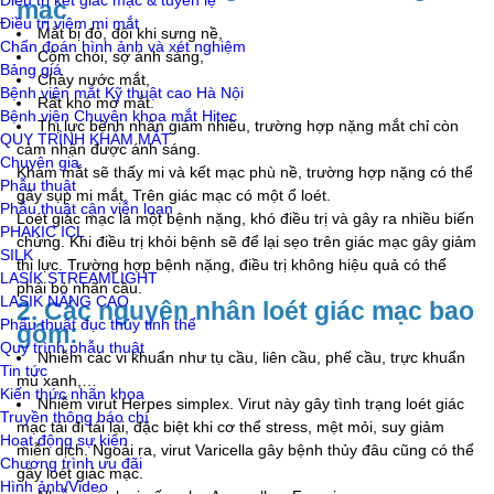
Điều trị kết giác mạc & tuyến lệ
mạc
Điều trị viêm mi mắt
Mắt bị đỏ, đôi khi sưng nề,
Chẩn đoán hình ảnh và xét nghiệm
Cộm chói, sợ ánh sáng,
Bảng giá
Chảy nước mắt,
Bệnh viện mắt Kỹ thuật cao Hà Nội
Rất khó mở mắt.
Bệnh viện Chuyên khoa mắt Hitec
Thị lực bệnh nhân giảm nhiều, trường hợp nặng mắt chỉ còn
QUY TRÌNH KHÁM MẮT
cảm nhận được ánh sáng.
Chuyên gia
Khám mắt sẽ thấy mi và kết mạc phù nề, trường hợp nặng có thể
Phẫu thuật
gây sụp mi mắt. Trên giác mạc có một ổ loét.
Phẫu thuật cận viễn loạn
Loét giác mạc là một bệnh nặng, khó điều trị và gây ra nhiều biến
PHAKIC ICL
chứng. Khi điều trị khỏi bệnh sẽ để lại sẹo trên giác mạc gây giảm
SILK
thị lực. Trường hợp bệnh nặng, điều trị không hiệu quả có thể
LASIK STREAMLIGHT
phải bỏ nhãn cầu.
LASIK NÂNG CAO
2. Các nguyên nhân loét giác mạc bao
Phẩu thuật đục thủy tinh thể
gồm:
Quy trình phẫu thuật
Nhiễm các vi khuẩn như tụ cầu, liên cầu, phế cầu, trực khuẩn
Tin tức
mủ xanh,…
Kiến thức nhãn khoa
Nhiễm virut Herpes simplex. Virut này gây tình trạng loét giác
Truyền thông báo chí
mạc tái đi tái lại, đặc biệt khi cơ thể stress, mệt mỏi, suy giảm
Hoạt động sự kiện
miễn dịch. Ngoài ra, virut Varicella gây bệnh thủy đâu cũng có thể
Chương trình ưu đãi
gây loét giác mạc.
Hình ảnh/Video