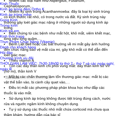
Nhiễm các loại nấm như Aspergllus, Fusarium,
Kính-Thuốc
Cephalosporum,..
Kính áp tròng đêm Ortho K
Nhiễm ký sinh trùng Acanthanmoeba: đây là loại ký sinh trùng
Kính áp tròng mềm
có kích thước rất nhỏ, có trong nước và đất. Ký sinh trùng này
Gọng Kính
thường gây loét giác mạc nặng ở những người sử dụng kính áp
Tròng kính
tròng.
Kính trẻ em
Biến chứng từ các bệnh như mắt hột, khô mắt, viêm khết mạc,
Kính thời trang
lông xiêu lông quặm,…
Thực Phẩm Chức Năng (Vitamin)
Bệnh Liệt Bell hoặc các bất thường về mi mắt gây ảnh hưởng
Dành cho khách hàng
đến chức năng bảo vệ mắt của mi, gây khô mắt có thể dẫn đến
Hỏi đáp
loét giác mạc.
Chương trình ưu đãi
Thiếu vitamin A
THỜI GIAN LÀM VIỆC: 7h30-18h00 từ thứ 2 - thứ 7 và các ngày nghỉ,
Tổn các dây thần kinh chi phối vùng mắt: dây thần kinh số VII
ngày lễ
(hở mi), thần kinh V
Mắt bị các chấn thương làm tổn thương giác mạc: mắt bị các
vật thể bắn vào, bị cành cây quẹt vào,…
Điều trị mắt các phương pháp phản khoa học như đắp các
thuốc lá vào mắt.
Sử dụng kính áp tròng không được tiệt trùng đúng cách, nước
rửa và ngước ngâm kính không chuyên dụng.
Tự ý sử dụng các thuốc nhỏ mắt chứa corticoid mà chưa qua
thăm khám, hướng dẫn của bác sĩ