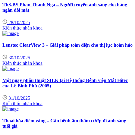
ThS.BS Phan Thanh Nga – Người truyền ánh sáng cho hàng
ngàn đôi mắt
28/10/2025
Kiến thức nhãn khoa
Lenstec ClearView 3 – Giải pháp toàn diện cho thị lực hoàn hảo
30/10/2025
Kiến thức nhãn khoa
Một ngày phẫu thuật SILK tại Hệ thống Bệnh viện Mắt Hitec
của Lê Bình Phú (2005)
31/10/2025
Kiến thức nhãn khoa
Thoái hóa điểm vàng – Căn bệnh âm thầm cướp đi ánh sáng
tuổi già