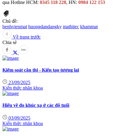
qua Hotline HCM:
0345 118 228
, HN:
0984 122 153
Chủ đề:
benhvienmat
huongdandangky
mathitec
khammat
Về trang trước
Chia sẻ
Kiểm soát cận thị - Kiến tạo tương lai
23/09/2025
Kiến thức nhãn khoa
Hiểu về đo khúc xạ ở các độ tuổi
03/09/2025
Kiến thức nhãn khoa