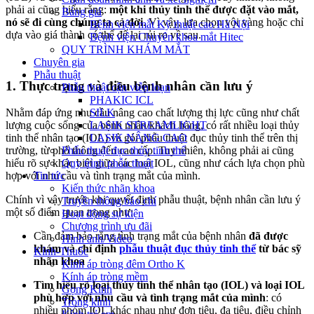
phải ai cũng hiểu rằng:
một khi thủy tinh thể được đặt vào mắt,
Bảng giá
nó sẽ đi cùng chúng ta cả đời
. Vì vậy, lựa chọn vội vàng hoặc chỉ
Bệnh viện mắt Kỹ thuật cao Hà Nội
dựa vào giá thành có thể để lại rủi ro về sau.
Bệnh viện Chuyên khoa mắt Hitec
QUY TRÌNH KHÁM MẮT
Chuyên gia
Phẫu thuật
1. Thực trạng và điều bệnh nhân cần lưu ý
Phẫu thuật cận viễn loạn
PHAKIC ICL
SILK
Nhằm đáp ứng nhu cầu nâng cao chất lượng thị lực cũng như chất
LASIK STREAMLIGHT
lượng cuộc sống của bệnh nhân/khách hàng, có rất nhiều loại thủy
LASIK NÂNG CAO
tinh thể nhân tạo (IOL) và gói phẫu thuật đục thủy tinh thể trên thị
Phẩu thuật đục thủy tinh thể
trường, từ phổ thông đến cao cấp. Tuy nhiên, không phải ai cũng
Quy trình phẫu thuật
hiểu rõ sự khác biệt giữa các loại IOL, cũng như cách lựa chọn phù
Tin tức
hợp với nhu cầu và tình trạng mắt của mình.
Kiến thức nhãn khoa
Chính vì vậy trước khi quyết định phẫu thuật, bệnh nhân cần lưu ý
Truyền thông báo chí
một số điểm quan trọng như:
Hoạt động sự kiện
Chương trình ưu đãi
Cần đảm bảo rằng tình trạng mắt của bệnh nhân
đã được
Hình ảnh/Video
khám và chỉ định
phẫu thuật đục thủy tinh thể
từ bác sỹ
Kính-Thuốc
nhãn khoa
Kính áp tròng đêm Ortho K
Kính áp tròng mềm
Tìm hiểu rõ loại thủy tinh thể nhân tạo (IOL) và loại IOL
Gọng Kính
phù hợp với nhu cầu và tình trạng mắt của mình
: có
Tròng kính
nhiều nhóm IOL khác nhau như đơn tiêu, đa tiêu, điều chỉnh