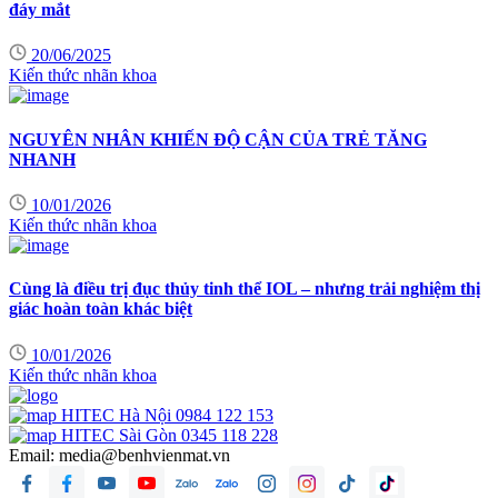
đáy mắt
20/06/2025
Kiến thức nhãn khoa
NGUYÊN NHÂN KHIẾN ĐỘ CẬN CỦA TRẺ TĂNG
NHANH
10/01/2026
Kiến thức nhãn khoa
Cùng là điều trị đục thủy tinh thể IOL – nhưng trải nghiệm thị
giác hoàn toàn khác biệt
10/01/2026
Kiến thức nhãn khoa
HITEC Hà Nội
0984 122 153
HITEC Sài Gòn
0345 118 228
Email:
media@benhvienmat.vn