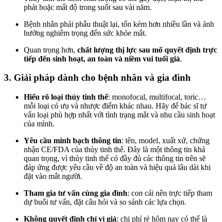
phát hoặc mất độ trong suốt sau vài năm.
Bệnh nhân phải phẫu thuật lại, tốn kém hơn nhiều lần và ảnh
hưởng nghiêm trọng đến sức khỏe mắt.
Quan trọng hơn,
chất lượng thị lực sau mổ quyết định trực
tiếp đến sinh hoạt, an toàn và niềm vui tuổi già
.
3. Giải pháp dành cho bệnh nhân và gia đình
Hiểu rõ loại thủy tinh thể
: monofocal, multifocal, toric…
mỗi loại có ưu và nhược điểm khác nhau. Hãy để bác sĩ tư
vấn loại phù hợp nhất với tình trạng mắt và nhu cầu sinh hoạt
của mình.
Yêu cầu minh bạch thông tin
: tên, model, xuất xứ, chứng
nhận CE/FDA của thủy tinh thể. Đây là một thông tin khá
quan trọng, vì thủy tinh thể có đầy đủ các thông tin trên sẽ
đáp ứng được yêu cầu về độ an toàn và hiệu quả lâu dài khi
đặt vào mắt người.
Tham gia tư vấn cùng gia đình
: con cái nên trực tiếp tham
dự buổi tư vấn, đặt câu hỏi và so sánh các lựa chọn.
Không quyết định chỉ vì giá
: chi phí rẻ hôm nay có thể là