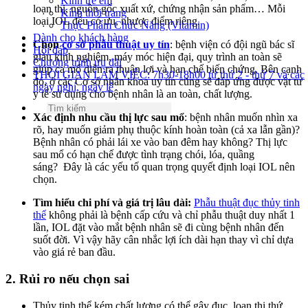
Kính trẻ em
loạn thị, nguồn gốc xuất xứ, chứng nhận sản phẩm… Mỗi
Kính thời trang
loại IOL đều có ưu, nhược điểm riêng.
Thực Phẩm Chức Năng (Vitamin)
Dành cho khách hàng
Chọn
cơ sở phẫu thuật uy tín
: bệnh viện có đội ngũ bác sĩ
Hỏi đáp
giàu kinh nghiệm, máy móc hiện đại, quy trình an toàn sẽ
Chương trình ưu đãi
giúp ca mổ diễn ra thuận lợi và hạn chế biến chứng. Bên cạnh
THỜI GIAN LÀM VIỆC: 7h30-18h00 từ thứ 2 - thứ 7 và các
đó, ở các Cơ sở nhãn khoa uy tín cũng sẽ đáp ứng được vật tư
ngày nghỉ, ngày lễ
y tế sử dụng cho bệnh nhân là an toàn, chất lượng.
Xác định nhu cầu thị lực sau mổ
: bệnh nhân muốn nhìn xa
rõ, hay muốn giảm phụ thuộc kính hoàn toàn (cả xa lẫn gần)?
Bệnh nhân có phải lái xe vào ban đêm hay không? Thị lực
sau mổ có hạn chế được tình trạng chói, lóa, quầng
sáng? Đây là các yếu tố quan trọng quyết định loại IOL nên
chọn.
Tìm hiểu chi phí và giá trị lâu dài:
Phẫu thuật đục thủy tinh
thể
không phải là bệnh cấp cứu và chỉ phẫu thuật duy nhất 1
lần, IOL đặt vào mắt bệnh nhân sẽ đi cùng bệnh nhân đến
suốt đời. Vì vậy hãy cân nhắc lợi ích dài hạn thay vì chỉ dựa
vào giá rẻ ban đầu.
2. Rủi ro nếu chọn sai
Thủy tinh thể kém chất lượng có thể gây đục, loạn thị thứ