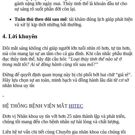
gánh nặng lớn ngày mai. Thủy tinh thể là khoản đầu tư cho
sự sáng rõ suốt phần đời còn lại.
Tuân thủ theo dõi sau mổ
: tái khám đúng lịch giúp phát hiện
và xử lý kịp thời những bất thường.
4. Lời khuyên
Đôi mắt sáng không chỉ giúp người lớn tuổi nhìn rõ hơn, tự tin hơn,
mà còn mang lại sự an tâm cho cả gia đình. Khi cân nhắc phẫu thuật
đục thủy tinh thể, hãy đặt câu hỏi:
“Loại thủy tinh thể nào sẽ ở
trong mắt tôi? Ai sẽ đồng hành cùng tôi sau mổ?”
Đừng để quyết định quan trọng này bị chi phối bởi hai chữ “giá rẻ”.
Hãy lựa chọn sự an toàn, minh bạch và đồng hành lâu dài từ cơ sở
nhãn khoa uy tín
-
HỆ THỐNG BỆNH VIỆN MẮT
HITEC
Đơn vị Nhãn khoa uy tín với hơn 25 năm thành lập và phát triển,
chúng tôi mang đến cho bệnh nhân sự hài lòng và chất lượng.
Liên hệ tư vấn chi tiết cùng Chuyên gia nhãn khoa của chúng tôi