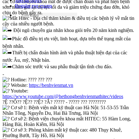
Special offers
các cơ sở chuyên khoa mắt để được chẩn đoán và phát hiện bệnh
Regular eye exams
sớm nhằm giữ lại thị lực tối đa và giảm triệu chứng đau đớn, khó
chịu do bệnh gây ra.
Mắt Hitec - Địa chỉ thăm khám & điều trị các bệnh lý về mắt tin
cậy của nhiều người bệnh.
Đội ngũ chuyên gia nhãn khoa giỏi trên 20 năm kinh nghiệm.
Phác đồ điều trị ưu việt, linh hoạt, dựa trên thể trạng mắt của
bệnh nhân.
Thiết bị chẩn đoán hình ảnh và phẫu thuật hiện đại của các
nước Âu, mỹ, Nhật bản.
Chăm sóc trước và sau phẫu thuật tận tình chu đáo.
-
Hotline: ???? ??? ???
Website:
https://benhvienmat.vn
Youtube:
https://www.youtube.com/@hethongbenhvienmathitec/videos
?Ệ ??Ố?? ?Ệ?? ??Ệ? ?Ắ? ????? - ????? ??? ????????
Cơ sở 1: Bệnh viện mắt kỹ thuật cao Hà Nội: 51-53-55 Trần
Nhân Tông, Nguyễn Du, Hai Bà Trưng, Hà Nội
Cơ sở 2: Bệnh viện chuyên khoa mắt HITEC: 55 Hàm Long,
Hàng Bài, Hoàn Kiếm, Hà Nội
Cơ sở 3: Phòng khám mắt kỹ thuật cao: 480 Thụy Khuê,
Phường Bưởi, Tây Hồ, Hà Nội