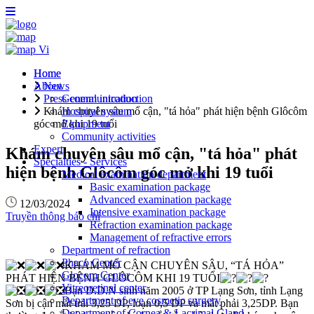
Vi
Home
Home
About
News
Press communication
General introduction
Khám chuyên sâu mổ cận, "tá hỏa" phát hiện bệnh Glôcôm
Hospital system
góc mở khi 19 tuổi
Equipment
Community activities
Expert
Khám chuyên sâu mổ cận, "tá hỏa" phát
Specialties - Services
hiện bệnh Glôcôm góc mở khi 19 tuổi
Medical examination department
Basic examination package
Advanced examination package
12/03/2024
Intensive examination package
Truyền thông báo chí
Refraction examination package
Management of refractive errors
Department of refraction
Phaco Center
KHÁM MỔ CẬN CHUYÊN SÂU, “TÁ HỎA”
Glocom Center
PHÁT HIỆN BỆNH GLÔCÔM KHI 19 TUỔI
Vitreoretinal center
Bạn D.D.N sinh năm 2005 ở TP Lạng Sơn, tỉnh Lạng
Department of eye cosmetic surgery
Sơn bị cận mắt trái 3,25 DP, loạn 0,5 DP và mắt phải 3,25DP. Bạn
Department of Cornea & Lacrimal Gland