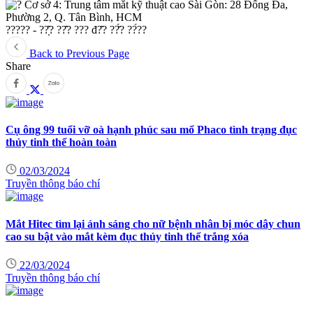
Cơ sở 4: Trung tâm mắt kỹ thuật cao Sài Gòn: 28 Đống Đa,
Phường 2, Q. Tân Bình, HCM
????? - ??̣̂? ??̂? ??? đ?̂? ??̆́? ??́??
Back to Previous Page
Share
Cụ ông 99 tuổi vỡ oà hạnh phúc sau mổ Phaco tình trạng đục
thủy tinh thể hoàn toàn
02/03/2024
Truyền thông báo chí
Mắt Hitec tìm lại ánh sáng cho nữ bệnh nhân bị móc dây chun
cao su bật vào mắt kèm đục thủy tinh thể trắng xóa
22/03/2024
Truyền thông báo chí