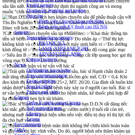
thường đo cắt kính tại tiệm kính mắt gần nhà chưa đi khám chuyên
Eyelid surgery
sâu lần nào. Năm nay, bạn dự định thi ngành công an và mong
Diagnostic imaging and testing
muốn “chia tay kính cận” lấy lại thị lực 10/10.
Price list
Bạn D.D.N đặt lịch hẹn khám chuyên sâu để phẫu thuật cận với
Bệnh viện Chuyên khoa mắt Hitec
Ths.Bs Nghiêm Thị Hồng Hạnh – Giám đốc Chuyên khoa Mắt
Bệnh viện mắt Kỹ thuật cao Hà Nội
Hitec với hơn 20 năm kinh nghiệm.
Surgery
?
Các bước khám chuyên sâu tại
#MắtHitec
:
✅
Khai thác thông tin
Nearsightedness surgery
tiền sử bệnh
✅
Đo khúc xạ tự động
✅
Đo nhãn áp
✅
Thử thị lực
PHAKIC ICL
không kính và có kính
✅
Khám với máy sinh hiển vi
✅
Đo đường
LASIK STREAMLIGHT
kính đồng tử
✅
Đo đường kính giác mạc
✅
Đo độ cong giác mạc
ADVANCED LASIK
✅
Siêu âm B
✅
Soi góc tiền phòng
✅
Chụp cắt lớp quang học gai thị
Cataract surgery
võng mạc (OCT)
✅
Đo thị trường
News
✅Khám, kết luận và tư vấn với bác sĩ
Ophthalmic knowledge
Trải qua các bước khám chuyên sâu, bác sĩ Hạnh chẩn đoán 2
Press communication
mắt tăng nhãn áp trên 30mmHg, Glôcôm góc mở, C/D = 0,4. Khi
Event activities
đeo kính thị lực đạt: MP: 20/25+2, MT: 20/20. Gia đình rất buồn khi
Special offers
nhận được kết quả vì nghĩ bệnh này xảy ra ở người cao tuổi. Bác sĩ
Picture and video
tư vấn hướng điều trị tốt nhất cho bệnh nhân, kê thuốc phù hợp để
Glasses
hạ nhãn áp và hẹn lịch tái khám.
Ortho K night contact lenses
Bác sĩ Hạnh cho biết, trường hợp của bạn D.D.N rất đáng tiếc
Soft contact lenses
khi mắc glôcôm (thiên đầu thống/ cườm nước) ở tuổi rất còn trẻ,
Glasses
nhưng may mắn là phát hiện sớm nên việc điều trị duy trì thị lực tối
Lenses
đa cho bạn vẫn còn.
For customers
Bệnh Glôcôm là bệnh mãn tính không thể chữa khỏi hoàn toàn
Q&A
và gây mất thị lực vĩnh viễn. Do đó, người bệnh nên thăm khám tại