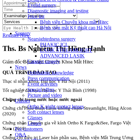
Eyelid surgery
Diagnostic imaging and testing
Price list
Bệnh viện Chuyên khoa mắt Hitec
Bệnh viện mắt Kỹ thuật cao Hà Nội
Surgery
Register Now
Nearsightedness surgery
PHAKIC ICL
Ths. Bs Nghiêm Thị Hồng Hạnh
LASIK STREAMLIGHT
ADVANCED LASIK
Cataract surgery
Giám đốc Bệnh viện Chuyên Khoa Mắt Hitec
News
QUÁ TRÌNH ĐÀO TẠO
Ophthalmic knowledge
Press communication
Thạc sĩ nhãn khoa, Đại học Y Hà Nội (2011)
Event activities
Special offers
Tốt nghiệp đại học, Đại học Y Thái Bình (1998)
Picture and video
Chứng chỉ trong nước hoặc nước ngoài
Glasses
Ortho K night contact lenses
Chứng chỉ Phẫu thuật Lasik không chạm Streamlight, Hãng Alcon
Soft contact lenses
(2020)
Glasses
Chứng nhận Chuyên gia về kính Ortho K Fargo&iSee, Fargo Việt
Lenses
Nam (2018)
For customers
Q&A
Chứng chỉ điều trị Laser bán phần sau, Bệnh viện Mắt Trung Ương