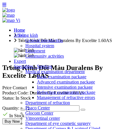
Vi
Home
Home
About
Tròng kính
Tròng Kính Đổi Màu Duralens By Excelite 1.60AS
General introduction
Hospital system
Equipment
Community activities
Expert
Tròng Kính Đổi Màu Duralens By
Specialties - Services
Medical examination department
Excelite 1.60AS
Basic examination package
Advanced examination package
Intensive examination package
Price
Contact
Refraction examination package
Product Code:
Duralens By Excelite 1.60AS
Management of refractive errors
Status:
In Stock
Department of refraction
Phaco Center
Quantity:
Glocom Center
In Stock
Vitreoretinal center
Buy Now
Department of eye cosmetic surgery
Department of Cornea & Lacrimal Gland