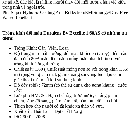
xe tài xế, đặc biệt là những người thay đổi môi trường làm việ giữa
trong nhà và ngoài trời.
Phủ Super Hyhobic Coating Anti Reflection/EMISmudge/Dust Free
Water Repellent
Tròng kính đổi màu Duralens By Excelite 1.60AS có những ưu
điểm:
Tròng Kính: Cận, Viễn, Loạn
Độ trong như mắt thường, đổi màu khói đen (Grey) , lên màu
đậm đến 80% màu, lên màu xuống màu nhanh hơn so với
tròng kính thông thường.
Chiết suất: 1.60 ( Chiết suất mỏng hơn so với tròng kính 1.56)
mở rộng vùng tâm mắt, giảm quang sai vùng biên tạo cảm
giác thoải mái nhất khi sử dụng kính.
Độ dày (phi) : 72mm (có thể sử dụng cho gọng khung , cước
, ốc)
Lớp phủ HMCS : Hạn chế trầy, trượt nước, chống phản
chiếu, tăng độ sáng, giảm bám hơi, bám bụi, dễ lau chùi.
Thích hợp cho người có tật khúc xạ thấp và vừa.
Xuất xứ : Thái Lan – Đạt chất lượng
ISO 9001 : 2008