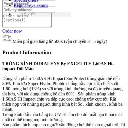
Special offers
Regular eye exams
Order now
Miễn phí giao hàng từ 500k (vận chuyển 3 - 5 ngày)
Product Information
TRÒNG KÍNH DURALENS By EXCELITE 1.60AS Hi-
impact Đổi Màu
Dòng sản phẩm 1.60AS Hi Impact SunProtect tròng giảm bể đến
80%, Phủ lớp Super Hydro Phobic chống trầy cực tốt, chiết suất
1.60 mỏng hơn(13%) so với tròng kính thường và độ truyền quang
tốt hơn, với tác dụng chống bể đến 80% . Sản phẩm tròng kính
1.60AS Hi Impact chịu va đập cực cao, chống trầy cực tốt. Rất
thích hợp với những người dùng kính bắt ốc , kính khoan , kính ba
mảnh.
Tròng kính đổi màu bằng tia UV sẽ làm cho đôi mắt bạn thoải mái
nhất có thể trong mọi môi trường.
Sản phẩm thích hợp cho người vận động chơi thể thao ngoài trời, lái