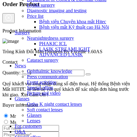
Order Product
Eyelid surgery
Diagnostic imaging and testing
Price list
Bệnh viện Chuyên khoa mắt Hitec
Bệnh viện mắt Kỹ thuật cao Hà Nội
Product Information
Surgery
Nearsightedness surgery
PHAKIC ICL
LASIK STREAMLIGHT
Tròng Kính Đổi Màu Duralens By Excelite 1.60AS
ADVANCED LASIK
Cataract surgery
Contact
News
Ophthalmic knowledge
Quantity:
Press communication
Event activities
Quý khách vui lòng nhập đúng số điện thoại, Hệ thống Bệnh viện
Special offers
Mắt HITEC sẽ liên hệ với quý khách để xác nhận đơn hàng trước
Picture and video
khi giao. Xin Cảm Ơn !
Glasses
Ortho K night contact lenses
Buyer information
Soft contact lenses
Glasses
Mr
Lenses
Ms
For customers
Q&A