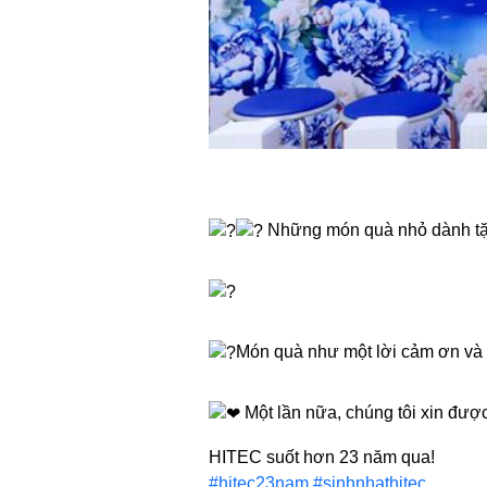
Những món quà nhỏ dành tặng
Món quà như một lời cảm ơn và l
Một lần nữa, chúng tôi xin đư
HITEC suốt hơn 23 năm qua!
#hitec23nam
#sinhnhathitec