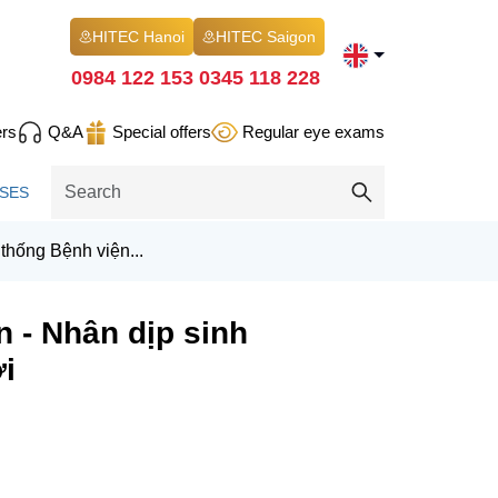
HITEC Hanoi
HITEC Saigon
0984 122 153
0345 118 228
ers
Q&A
Special offers
Regular eye exams
SES
thống Bệnh viện...
 - Nhân dịp sinh
i