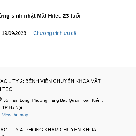
ng sinh nhật Mắt Hitec 23 tuổi
Khám mắt
binh liệt
19/09/2023
Chương trình ưu đãi
15/07/
FACILITY 2: BỆNH VIỆN CHUYÊN KHOA MẮT
HITEC
55 Hàm Long, Phường Hàng Bài, Quận Hoàn Kiếm,
TP Hà Nội.
View the map
FACILITY 4: PHÒNG KHÁM CHUYÊN KHOA