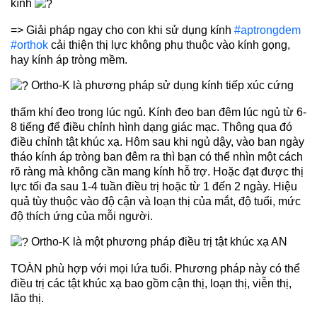
kính
=> Giải pháp ngay cho con khi sử dụng kính
#aptrongdem
#orthok
cải thiện thị lực không phụ thuộc vào kính gọng,
hay kính áp tròng mềm.
Ortho-K là phương pháp sử dụng kính tiếp xúc cứng
thấm khí đeo trong lúc ngủ. Kính đeo ban đêm lúc ngủ từ 6-
8 tiếng để điều chỉnh hình dạng giác mạc. Thông qua đó
điều chỉnh tật khúc xạ. Hôm sau khi ngủ dậy, vào ban ngày
tháo kính áp tròng ban đêm ra thì bạn có thể nhìn một cách
rõ ràng mà không cần mang kính hỗ trợ. Hoặc đạt được thị
lực tối đa sau 1-4 tuần điều trị hoặc từ 1 đến 2 ngày. Hiệu
quả tùy thuộc vào độ cận và loạn thị của mắt, độ tuổi, mức
độ thích ứng của mỗi người.
Ortho-K là một phương pháp điều trị tật khúc xạ AN
TOÀN phù hợp với mọi lứa tuổi. Phương pháp này có thể
điều trị các tật khúc xạ bao gồm cận thị, loạn thị, viễn thị,
lão thị.