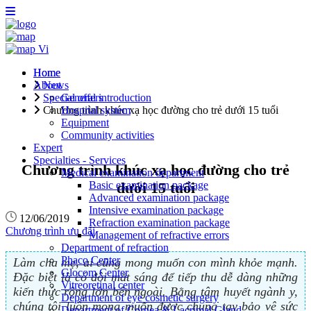
Vi
Home
Home
About
News
Special offers
General introduction
Chương trình khúc xạ học đường cho trẻ dưới 15 tuổi
Hospital system
Equipment
Community activities
Expert
Specialties - Services
Chương trình khúc xạ học đường cho trẻ
Medical examination department
Basic examination package
dưới 15 tuổi
Advanced examination package
Intensive examination package
12/06/2019
Refraction examination package
Chương trình ưu đãi
Management of refractive errors
Department of refraction
Phaco Center
Làm cha mẹ, ai cũng mong muốn con mình khỏe mạnh.
Glocom Center
Đặc biệt là có đôi mắt sáng để tiếp thu dễ dàng những
Vitreoretinal center
kiến thức rộng lớn bên ngoài. Bằng tâm huyết ngành y,
Department of eye cosmetic surgery
chúng tôi luôn mong muốn được chung tay bảo vệ sức
Department of Cornea & Lacrimal Gland