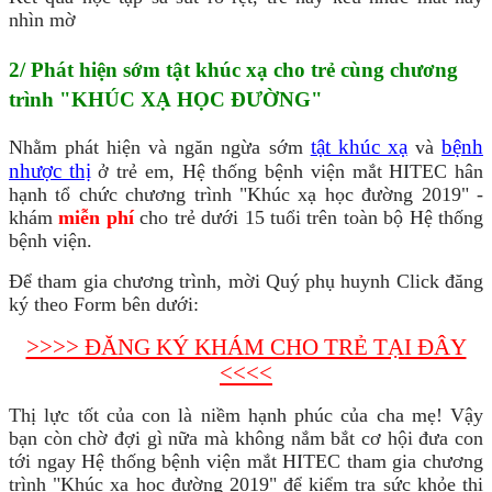
nhìn mờ
2/ Phát hiện sớm tật khúc xạ cho trẻ cùng chương
trình "KHÚC XẠ HỌC ĐƯỜNG"
tật khúc xạ
bệnh
Nhằm phát hiện và ngăn ngừa sớm
và
nhược thị
ở trẻ em, Hệ thống bệnh viện mắt HITEC hân
hạnh tổ chức chương trình "Khúc xạ học đường 2019" -
khám
miễn phí
cho trẻ dưới 15 tuổi trên toàn bộ Hệ thống
bệnh viện.
Để tham gia chương trình, mời Quý phụ huynh Click đăng
ký theo Form bên dưới:
>>>> ĐĂNG KÝ KHÁM CHO TRẺ TẠI ĐÂY
<<<<
Thị lực tốt của con là niềm hạnh phúc của cha mẹ! Vậy
bạn còn chờ đợi gì nữa mà không nắm bắt cơ hội đưa con
tới ngay Hệ thống bệnh viện mắt HITEC tham gia chương
trình "Khúc xạ học đường 2019" để kiểm tra sức khỏe thị