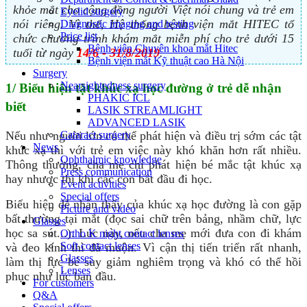
khỏe mắt cho cộng đồng người Việt nói chung và trẻ em
Eyelid surgery
nói riêng. Vì thế, Hệ thống bệnh viện mắt HITEC tổ
Diagnostic imaging and testing
Price list
chức chương trình khám mắt miễn phí cho trẻ dưới 15
Bệnh viện Chuyên khoa mắt Hitec
tuổi từ ngày
14/6 - 31/8/2019
.
Bệnh viện mắt Kỹ thuật cao Hà Nội
Surgery
Nearsightedness surgery
1/ Biểu hiện tật khúc xạ học đường ở trẻ dễ nhận
PHAKIC ICL
biết
LASIK STREAMLIGHT
ADVANCED LASIK
Cataract surgery
Nếu như người lớn có thể phát hiện và điều trị sớm các tật
News
khúc xạ thì với trẻ em việc này khó khăn hơn rất nhiều.
Ophthalmic knowledge
Thông thường, cha mẹ chỉ phát hiện bé mắc tật khúc xạ
Press communication
hay nhược thị khi các con bắt đầu đi học.
Event activities
Special offers
Biểu hiện dễ nhận thấy của khúc xạ học đường là con gặp
Picture and video
bất thường tại mắt (đọc sai chữ trên bảng, nhầm chữ, lực
Glasses
học sa sút...). Lúc này, nếu cha mẹ mới đưa con đi khám
Ortho K night contact lenses
Soft contact lenses
và đeo kính thì đã muộn. Vì cận thị tiến triển rất nhanh,
Glasses
làm thị lực bé suy giảm nghiêm trọng và khó có thể hồi
Lenses
phục như lúc ban đầu.
For customers
Q&A