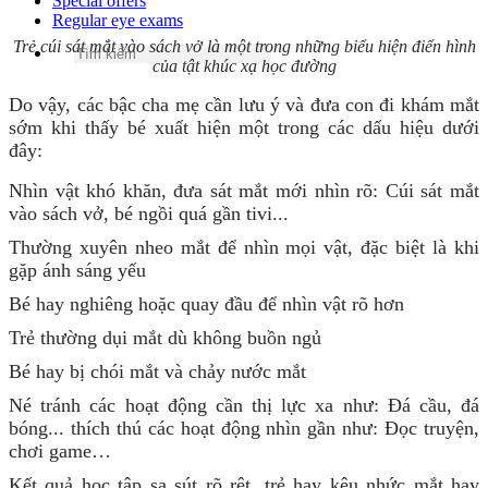
Special offers
Regular eye exams
Trẻ cúi sát mắt vào sách vở là một trong những biểu hiện điển hình
của tật khúc xạ học đường
Do vậy, các bậc cha mẹ cần lưu ý và đưa con đi khám mắt
sớm khi thấy bé xuất hiện một trong các dấu hiệu dưới
đây:
N
hìn vật khó khăn, đưa sát mắt mới nhìn rõ: Cúi sát mắt
vào sách vở, bé ngồi quá gần tivi...
Thường xuyên nheo mắt để nhìn mọi vật, đặc biệt là khi
gặp ánh sáng yếu
Bé hay nghiêng hoặc quay đầu để nhìn vật rõ hơn
Trẻ thường dụi mắt dù không buồn ngủ
Bé hay bị chói mắt và chảy nước mắt
Né tránh các hoạt động cần thị lực xa như: Đá cầu, đá
bóng... thích thú các hoạt động nhìn gần như: Đọc truyện,
chơi game…
Kết quả học tập sa sút rõ rệt, trẻ hay kêu nhức mắt hay